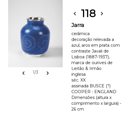
118
chevron_left
chevron_right
Jarra
cerâmica
decoração relevada a
azul, aros em prata com
contraste Javali de
Lisboa (1887-1937),
marca de ourives de
Leitão & Irmão
chevron_left
chevron_right
1/3
inglesa
séc. XX
assinada BUSCE (?)
COOPER - ENGLAND
Dimensões (altura x
comprimento x largura) -
26 cm