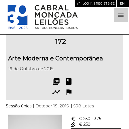
lock_open
LOG IN | REGISTE-SE
EN

172
Arte Moderna e Contemporânea
19 de Outubro de 2015
picture_as_pdf
book
timeline
flag
Sessão única
| October 19, 2015
| 508 Lotes
euro_symbol
€ 250
- 375
gavel
€ 250