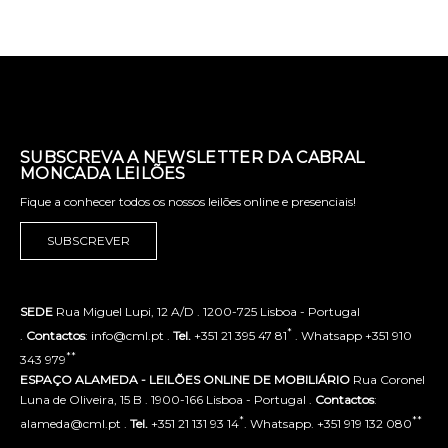
SUBSCREVA A NEWSLETTER DA CABRAL
MONCADA LEILÕES
Fique a conhecer todos os nossos leilões online e presenciais!
SUBSCREVER
SEDE
Rua Miguel Lupi, 12 A/D . 1200-725 Lisboa - Portugal
*
.
Contactos
: info@cml.pt .
Tel.
+351 21 395 47 81
. Whatsapp +351 910
**
343 979
ESPAÇO ALAMEDA - LEILÕES ONLINE DE MOBILIÁRIO
Rua Coronel
Luna de Oliveira, 15 B . 1900-166 Lisboa - Portugal .
Contactos
:
*
**
alameda@cml.pt .
Tel.
+351 21 131 93 14
. Whatsapp. +351 919 132 080