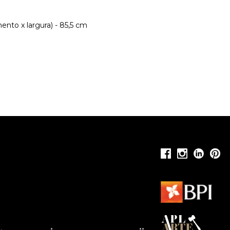
nto x largura) - 85,5 cm
*
**