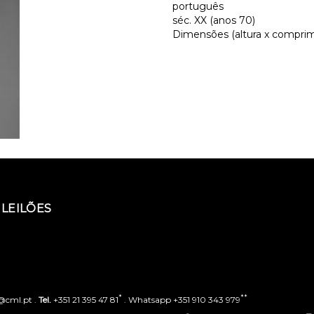
português
séc. XX (anos 70)
Dimensões (altura x comprime
LEILÕES
*
**
o@cml.pt .
Tel.
+351 21 395 47 81
. Whatsapp +351 910 343 979