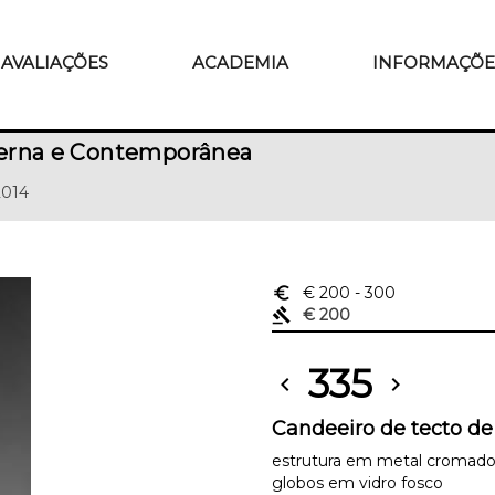
AVALIAÇÕES
ACADEMIA
INFORMAÇÕE
erna e Contemporânea
2014
euro_symbol
€ 200
- 300
gavel
€ 200
335
chevron_left
chevron_right
Candeeiro de tecto de
estrutura em metal cromado
globos em vidro fosco