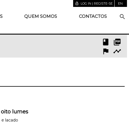
lock_open
LOG IN | REGISTE-SE
EN
search
S
QUEM SOMOS
CONTACTOS
book
picture_as_pdf
flag
timeline
 oito lumes
 e lacado