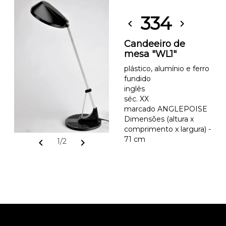
334
chevron_left
chevron_right
Candeeiro de
mesa "WL1"
plástico, alumínio e ferro
fundido
inglês
séc. XX
marcado ANGLEPOISE
Dimensões (altura x
comprimento x largura) -
71 cm
chevron_left
chevron_right
1/2