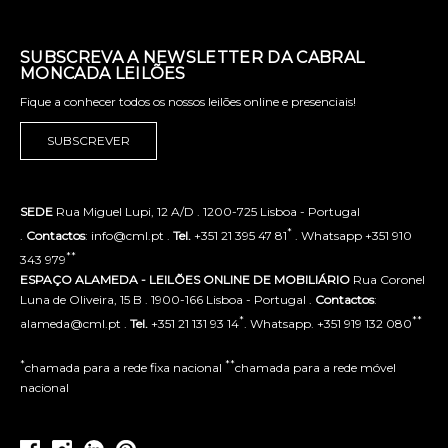
SUBSCREVA A NEWSLETTER DA CABRAL
MONCADA LEILÕES
Fique a conhecer todos os nossos leilões online e presenciais!
SUBSCREVER
SEDE
Rua Miguel Lupi, 12 A/D . 1200-725 Lisboa - Portugal
*
.
Contactos
: info@cml.pt .
Tel.
+351 21 395 47 81
. Whatsapp +351 910
**
343 979
ESPAÇO ALAMEDA - LEILÕES ONLINE DE MOBILIÁRIO
Rua Coronel
Luna de Oliveira, 15 B . 1900-166 Lisboa - Portugal .
Contactos
:
*
**
alameda@cml.pt .
Tel.
+351 21 131 93 14
. Whatsapp. +351 919 132 080
*
**
chamada para a rede fixa nacional
chamada para a rede móvel
nacional