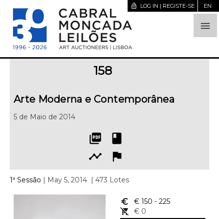
lock_open
LOG IN | REGISTE-SE
EN

158
Arte Moderna e Contemporânea
5 de Maio de 2014
picture_as_pdf
book
timeline
flag
1ª Sessão
| May 5, 2014
| 473 Lotes
euro_symbol
€ 150
- 225
remove_shopping_cart
€ 0