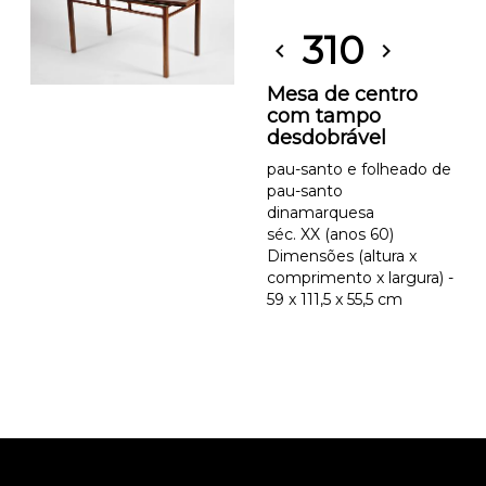
310
chevron_left
chevron_right
Mesa de centro
com tampo
desdobrável
pau-santo e folheado de
pau-santo
dinamarquesa
séc. XX (anos 60)
Dimensões (altura x
comprimento x largura) -
59 x 111,5 x 55,5 cm