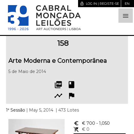
lock_open
LOG IN | REGISTE-SE
EN

158
Arte Moderna e Contemporânea
5 de Maio de 2014
picture_as_pdf
book
timeline
flag
1ª Sessão
| May 5, 2014
| 473 Lotes
euro_symbol
€ 700
- 1,050
remove_shopping_cart
€ 0