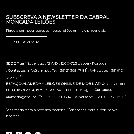
SUBSCREVA A NEWSLETTER DA CABRAL
MONCADA LEILÕES
Fique a conhecer todos os nossos leilões online e presenciais!
SUBSCREVER
SEDE
Rua Miguel Lupi, 12 A/D . 1200-725 Lisboa - Portugal
*
.
Contactos
: info@cml.pt .
Tel.
+351 21 395 47 81
. Whatsapp +351 910
**
343 979
ESPAÇO ALAMEDA - LEILÕES ONLINE DE MOBILIÁRIO
Rua Coronel
Luna de Oliveira, 15 B . 1900-166 Lisboa - Portugal .
Contactos
:
*
**
alameda@cml.pt .
Tel.
+351 21 131 93 14
. Whatsapp. +351 919 132 080
*
**
chamada para a rede fixa nacional
chamada para a rede móvel
nacional