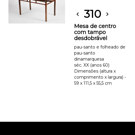
310
chevron_left
chevron_right
Mesa de centro
com tampo
desdobrável
pau-santo e folheado de
pau-santo
dinamarquesa
séc. XX (anos 60)
Dimensões (altura x
comprimento x largura) -
59 x 111,5 x 55,5 cm