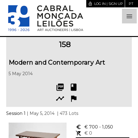
lock_open
LOG IN | SIGN UP
PT

158
Modern and Contemporary Art
5 May 2014
picture_as_pdf
book
timeline
flag
Session 1
| May 5, 2014
| 473 Lots
euro_symbol
€ 700
- 1,050
remove_shopping_cart
€ 0