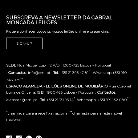
SUBSCREVA A NEWSLETTER DA CABRAL
MONCADA LEILÕES
Fique a conhecer todos os nossos leilões online e presenciais!
SIGN-UP
SEDE
Rua Miguel Lupi, 12 A/D . 1200-725 Lisboa - Portugal
*
.
Contactos
: info@cml.pt .
Tel.
+351 21 395 47 81
. Whatsapp +351 910
**
343 979
ESPAÇO ALAMEDA - LEILÕES ONLINE DE MOBILIÁRIO
Rua Coronel
Luna de Oliveira, 15 B . 1900-166 Lisboa - Portugal .
Contactos
:
*
**
alameda@cml.pt .
Tel.
+351 21 131 93 14
. Whatsapp. +351 919 132 080
*
**
chamada para a rede fixa nacional
chamada para a rede móvel
nacional