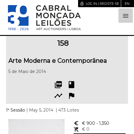
lock_open
LOG IN | REGISTE-SE
EN

158
Arte Moderna e Contemporânea
5 de Maio de 2014
picture_as_pdf
book
timeline
flag
1ª Sessão
| May 5, 2014
| 473 Lotes
euro_symbol
€ 900
- 1,350
remove_shopping_cart
€ 0