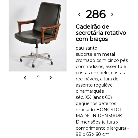
286
chevron_left
chevron_right
Cadeirão de
secretária rotativo
com braços
pau-santo
suporte em metal
cromado com cinco pés
com rodízios, assento e
costas em pele, costas
chevron_left
chevron_right
1/2
reclináveis, altura do
assento regulável
dinamarquês
séc. XX (anos 60)
pequenos defeitos
marcado HONGSTOL -
MADE IN DENMARK
Dimensões (altura x
comprimento x largura) -
98 x 65 x 60 cm