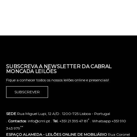
SUBSCREVA A NEWSLETTER DA CABRAL
MONCADA LEILÕES
Fique a conhecer todos os nossos leilões online e presenciais!
SUBSCREVER
SEDE
Rua Miguel Lupi, 12 A/D . 1200-725 Lisboa - Portugal
*
.
Contactos
: info@cml.pt .
Tel.
+351 21 395 47 81
. Whatsapp +351 910
**
343 979
ESPAÇO ALAMEDA - LEILÕES ONLINE DE MOBILIÁRIO
Rua Coronel