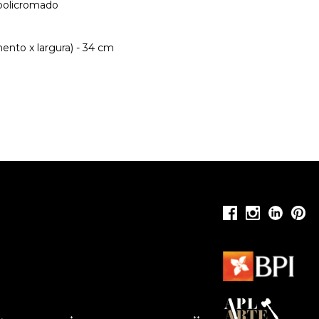
 policromado
ento x largura) - 34 cm
*
**