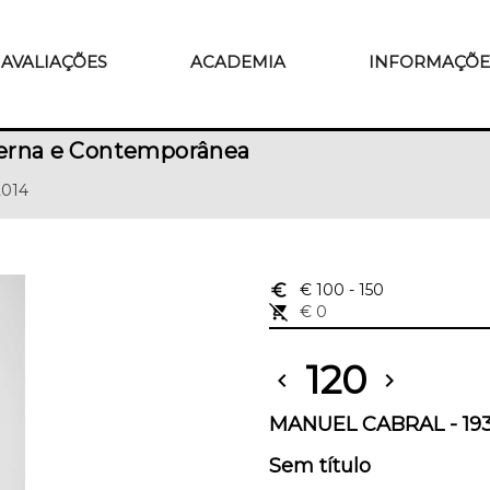
AVALIAÇÕES
ACADEMIA
INFORMAÇÕE
erna e Contemporânea
2014
euro_symbol
€ 100
- 150
remove_shopping_cart
€ 0
120
chevron_left
chevron_right
MANUEL CABRAL - 19
Sem título