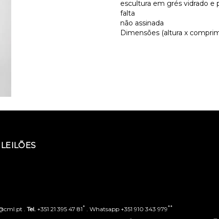
escultura em grés vidrado e
falta
não assinada
Dimensões (altura x comprim
LEILÕES
*
**
o@cml.pt .
Tel.
+351 21 395 47 81
. Whatsapp +351 910 343 979