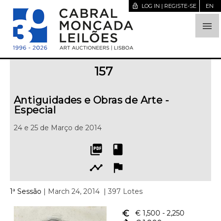
lock_open
LOG IN | REGISTE-SE
EN

157
Antiguidades e Obras de Arte -
Especial
24 e 25 de Março de 2014
picture_as_pdf
book
timeline
flag
1ª Sessão
| March 24, 2014
| 397 Lotes
euro_symbol
€ 1,500
- 2,250