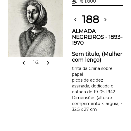
gavel
€ 1,800
188
chevron_left
chevron_right
ALMADA
NEGREIROS - 1893-
1970
Sem título, (Mulher
com lenço)
chevron_left
chevron_right
1/2
tinta da China sobre
papel
picos de acidez
assinada, dedicada e
datada de 19-05-1942
Dimensões (altura x
comprimento x largura) -
32,5 x 27 cm