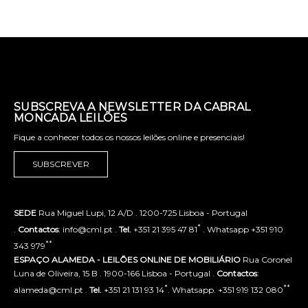
SUBSCREVA A NEWSLETTER DA CABRAL
MONCADA LEILÕES
Fique a conhecer todos os nossos leilões online e presenciais!
SUBSCREVER
SEDE
Rua Miguel Lupi, 12 A/D . 1200-725 Lisboa - Portugal
*
.
Contactos
: info@cml.pt .
Tel.
+351 21 395 47 81
. Whatsapp +351 910
**
343 979
ESPAÇO ALAMEDA - LEILÕES ONLINE DE MOBILIÁRIO
Rua Coronel
Luna de Oliveira, 15 B . 1900-166 Lisboa - Portugal .
Contactos
:
*
**
alameda@cml.pt .
Tel.
+351 21 131 93 14
. Whatsapp. +351 919 132 080