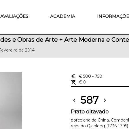
AVALIAÇÕES
ACADEMIA
INFORMAÇÕE
des e Obras de Arte + Arte Moderna e Con
 Fevereiro de 2014
euro_symbol
€ 500
- 750
remove_shopping_cart
€ 0
587
chevron_left
chevron_right
Prato oitavado
porcelana da China, Companh
reinado Qianlong (1736-1795)