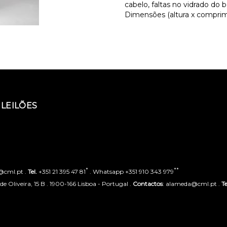
cabelo, faltas no vidrado do 
Dimensões (altura x comprim
LEILÕES
*
**
o@cml.pt .
Tel.
+351 21 395 47 81
. Whatsapp +351 910 343 979
 Oliveira, 15 B . 1900-166 Lisboa - Portugal .
Contactos
: alameda@cml.pt .
Te