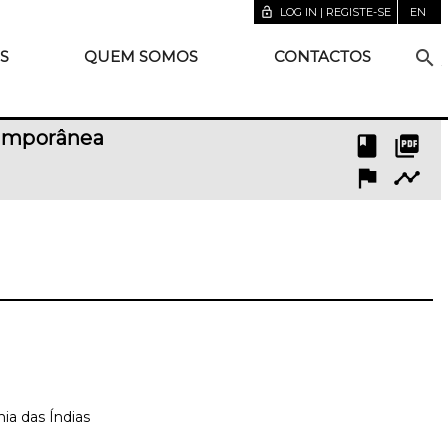
lock_open
LOG IN | REGISTE-SE
EN
search
S
QUEM SOMOS
CONTACTOS
temporânea
book
picture_as_pdf
flag
timeline
ia das Índias