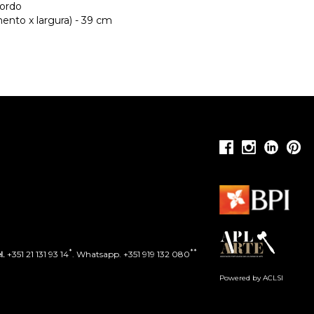
bordo
ento x largura) - 39 cm
*
**
l.
+351 21 131 93 14
. Whatsapp. +351 919 132 080
Powered by ACLSI