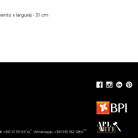
nto x largura) - 31 cm
*
**
l.
+351 21 131 93 14
. Whatsapp. +351 919 132 080