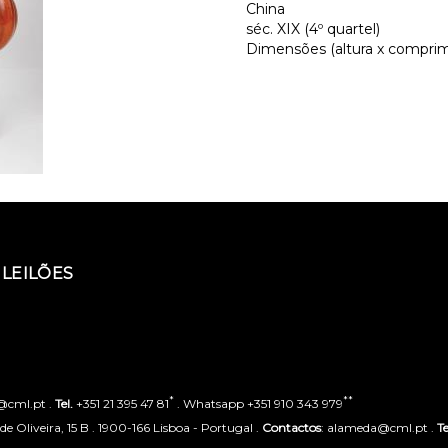
China
séc. XIX (4º quartel)
Dimensões (altura x comprime
LEILÕES
*
**
o@cml.pt .
Tel.
+351 21 395 47 81
. Whatsapp +351 910 343 979
 Oliveira, 15 B . 1900-166 Lisboa - Portugal .
Contactos
: alameda@cml.pt .
Te