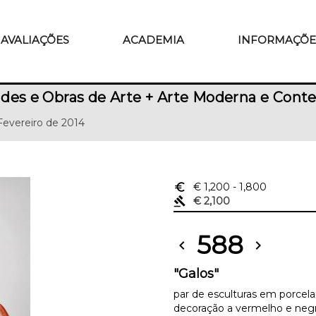
AVALIAÇÕES
ACADEMIA
INFORMAÇÕE
des e Obras de Arte + Arte Moderna e Con
 Fevereiro de 2014
euro_symbol
€ 1,200
- 1,800
gavel
€ 2,100
588
chevron_left
chevron_right
"Galos"
par de esculturas em porcel
decoração a vermelho e neg