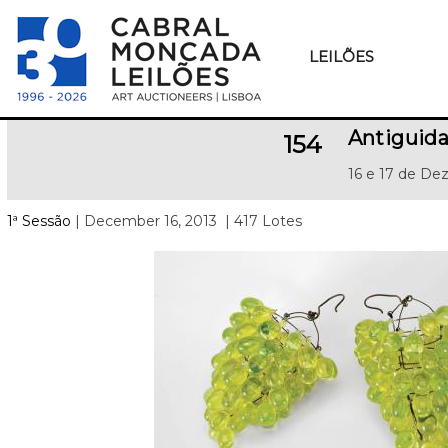
LEILÕES
Antiguida
154
16 e 17 de De
1ª Sessão
| December 16, 2013
| 417 Lotes