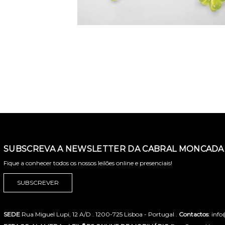
SUBSCREVA A NEWSLETTER DA CABRAL MONCADA 
Fique a conhecer todos os nossos leilões online e presenciais!
SUBSCREVER
SEDE
Rua Miguel Lupi, 12 A/D . 1200-725 Lisboa - Portugal .
Contactos
: inf