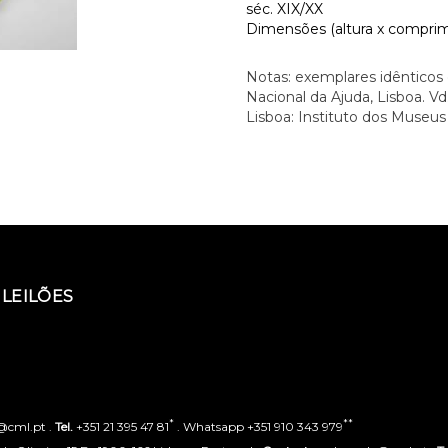
séc. XIX/XX
Dimensões (altura x comprim
Notas: exemplares idênticos 
Nacional da Ajuda, Lisboa. Vd.
Lisboa: Instituto dos Museus 
LEILÕES
*
**
o@cml.pt .
Tel.
+351 21 395 47 81
. Whatsapp +351 910 343 979