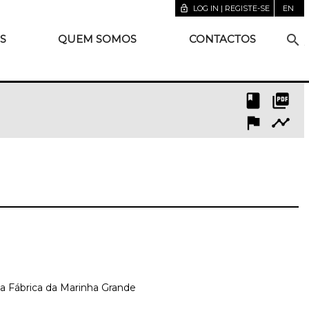
lock_open
LOG IN | REGISTE-SE
EN
search
S
QUEM SOMOS
CONTACTOS
book
picture_as_pdf
flag
timeline
a Fábrica da Marinha Grande