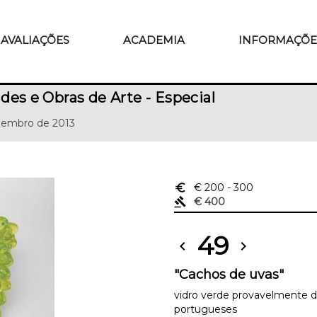
AVALIAÇÕES
ACADEMIA
INFORMAÇÕE
des e Obras de Arte - Especial
zembro de 2013
euro_symbol
€ 200
- 300
gavel
€ 400
49
chevron_left
chevron_right
"Cachos de uvas"
vidro verde provavelmente d
portugueses