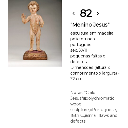
82
chevron_left
chevron_right
"Menino Jesus"
escultura em madeira
policromada
português
séc. XVIII
pequenas faltas e
defeitos
Dimensões (altura x
comprimento x largura) -
32 cm
Notas: "Child
Jesus",◙polychromatic
wood
sculpture,◙Portuguese,
18th C.,◙small flaws and
defects