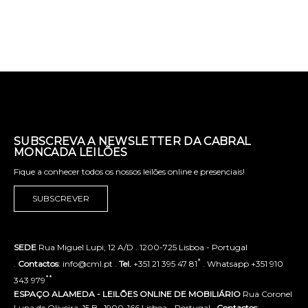
SUBSCREVA A NEWSLETTER DA CABRAL
MONCADA LEILÕES
Fique a conhecer todos os nossos leilões online e presenciais!
SUBSCREVER
SEDE
Rua Miguel Lupi, 12 A/D . 1200-725 Lisboa - Portugal
*
.
Contactos
: info@cml.pt .
Tel.
+351 21 395 47 81
. Whatsapp +351 910
**
343 979
ESPAÇO ALAMEDA - LEILÕES ONLINE DE MOBILIÁRIO
Rua Coronel
Luna de Oliveira, 15 B . 1900-166 Lisboa - Portugal .
Contactos
: