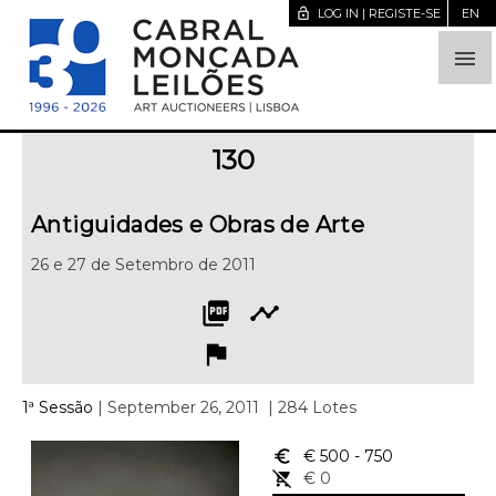
lock_open
LOG IN | REGISTE-SE
EN

130
Antiguidades e Obras de Arte
26 e 27 de Setembro de 2011
picture_as_pdf
timeline
flag
1ª Sessão
| September 26, 2011
| 284 Lotes
euro_symbol
€ 500
- 750
remove_shopping_cart
€ 0