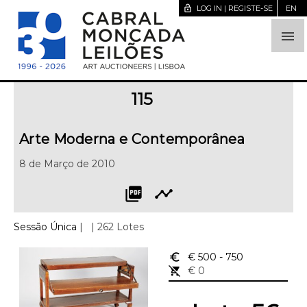
lock_open
LOG IN | REGISTE-SE
EN

115
Arte Moderna e Contemporânea
8 de Março de 2010
picture_as_pdf
timeline
Sessão Única
|
| 262 Lotes
euro_symbol
€ 500
- 750
remove_shopping_cart
€ 0