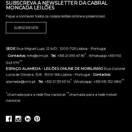
SUBSCREVA A NEWSLETTER DA CABRAL
MONCADA LEILÕES
Fique a conhecer todos os nossos leilões online e presenciais!
SUBSCREVER
SEDE
Rua Miguel Lupi, 12 A/D . 1200-725 Lisboa - Portugal
*
.
Contactos
: info@cml.pt .
Tel.
+351 21 395 47 81
. Whatsapp +351 910
**
343 979
ESPAÇO ALAMEDA - LEILÕES ONLINE DE MOBILIÁRIO
Rua Coronel
Luna de Oliveira, 15 B . 1900-166 Lisboa - Portugal .
Contactos
:
*
**
alameda@cml.pt .
Tel.
+351 21 131 93 14
. Whatsapp. +351 919 132 080
*
**
chamada para a rede fixa nacional
chamada para a rede móvel
nacional