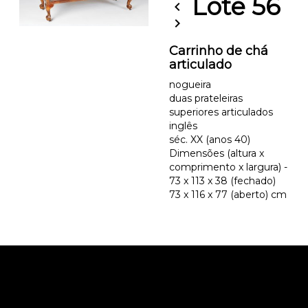
Lote 56
chevron_left
chevron_right
Carrinho de chá
articulado
nogueira
duas prateleiras
superiores articulados
inglês
séc. XX (anos 40)
Dimensões (altura x
comprimento x largura) -
73 x 113 x 38 (fechado)
73 x 116 x 77 (aberto) cm