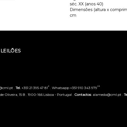
séc. XX (anos 40)
Dimensões (altura x comprimen
cm
LEILÕES
*
**
o@cml.pt .
Tel.
+351 21 395 47 81
. Whatsapp +351 910 343 979
 Oliveira, 15 B . 1900-166 Lisboa - Portugal .
Contactos
: alameda@cml.pt .
Te