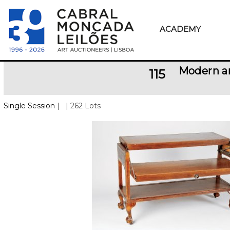
ACADEMY
Modern a
115
Single Session
|
| 262 Lots