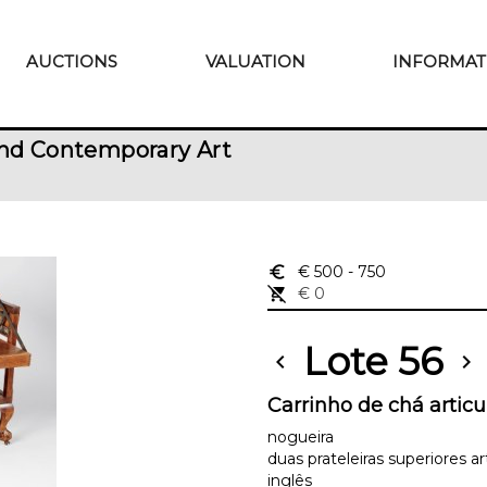
AUCTIONS
VALUATION
INFORMAT
nd Contemporary Art
euro_symbol
€ 500
- 750
remove_shopping_cart
€ 0
Lote 56
chevron_left
chevron_right
Carrinho de chá artic
nogueira
duas prateleiras superiores ar
inglês