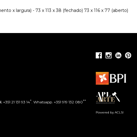
to x largura) - 73 x 113 x 38 (fechado) 73 x 116 x 77 (aberto)
*
**
l.
+351 21 131 93 14
. Whatsapp. +351 919 132 080
Powered by ACLSI