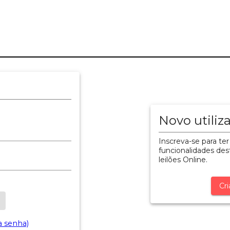
Novo utiliz
Inscreva-se para ter
funcionalidades dest
leilões Online.
Cri
a senha)