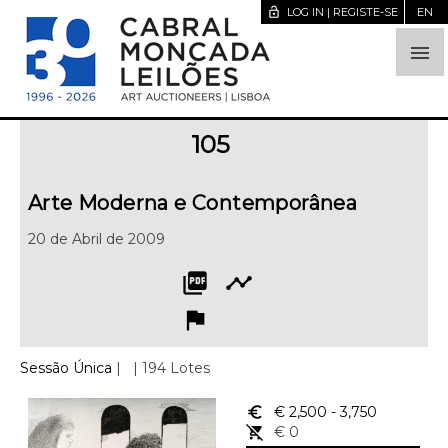
lock_open
LOG IN | REGISTE-SE
EN

105
Arte Moderna e Contemporânea
20 de Abril de 2009
picture_as_pdf
timeline
flag
Sessão Única
|
| 194 Lotes
euro_symbol
€ 2,500
- 3,750
remove_shopping_cart
€ 0