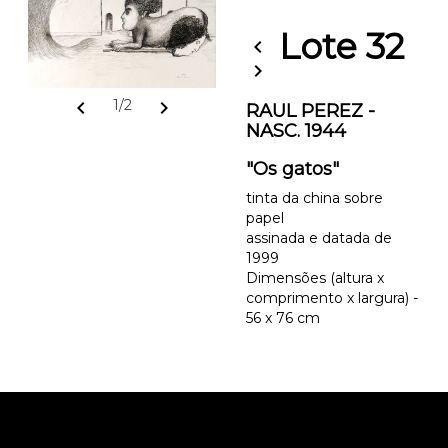
Lote 32
chevron_left
chevron_right
chevron_left
chevron_right
1/2
RAUL PEREZ -
NASC. 1944
"Os gatos"
tinta da china sobre
papel
assinada e datada de
1999
Dimensões (altura x
comprimento x largura) -
56 x 76 cm