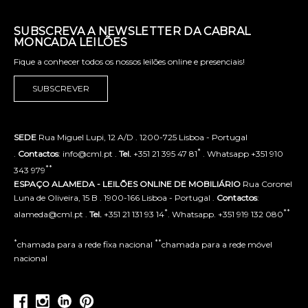
SUBSCREVA A NEWSLETTER DA CABRAL
MONCADA LEILÕES
Fique a conhecer todos os nossos leilões online e presenciais!
SUBSCREVER
SEDE
Rua Miguel Lupi, 12 A/D . 1200-725 Lisboa - Portugal
*
.
Contactos
: info@cml.pt .
Tel.
+351 21 395 47 81
. Whatsapp +351 910
**
343 979
ESPAÇO ALAMEDA - LEILÕES ONLINE DE MOBILIÁRIO
Rua Coronel
Luna de Oliveira, 15 B . 1900-166 Lisboa - Portugal .
Contactos
:
*
**
alameda@cml.pt .
Tel.
+351 21 131 93 14
. Whatsapp. +351 919 132 080
*
**
chamada para a rede fixa nacional
chamada para a rede móvel
nacional