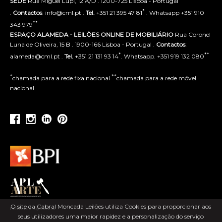
SEDE
Rua Miguel Lupi, 12 A/D . 1200-725 Lisboa - Portugal
*
.
Contactos
: info@cml.pt .
Tel.
+351 21 395 47 81
. Whatsapp +351 910
**
343 979
ESPAÇO ALAMEDA - LEILÕES ONLINE DE MOBILIÁRIO
Rua Coronel
Luna de Oliveira, 15 B . 1900-166 Lisboa - Portugal .
Contactos
:
*
**
alameda@cml.pt .
Tel.
+351 21 131 93 14
. Whatsapp. +351 919 132 080
*
**
chamada para a rede fixa nacional
chamada para a rede móvel
nacional
O site da Cabral Moncada Leilões utiliza Cookies para proporcionar aos
Powered by ACLSI
seus utilizadores uma maior rapidez e a personalização do serviço