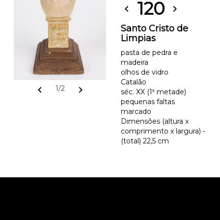
120
chevron_left
chevron_right
Santo Cristo de
Limpias
pasta de pedra e
madeira
olhos de vidro
Catalão
chevron_left
chevron_right
1/2
séc. XX (1ª metade)
pequenas faltas
marcado
Dimensões (altura x
comprimento x largura) -
(total) 22,5 cm