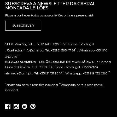
SUBSCREVA A NEWSLETTER DA CABRAL
MONCADA LEILÕES
Fique a conhecer todos os nossos leilões online e presenciais!
SUBSCREVER
SEDE
Rua Miguel Lupi, 12 A/D . 1200-725 Lisboa - Portugal
*
.
Contactos
: info@cml.pt .
Tel.
+351 21 395 47 81
. Whatsapp +351 910
**
343 979
ESPAÇO ALAMEDA - LEILÕES ONLINE DE MOBILIÁRIO
Rua Coronel
Luna de Oliveira, 15 B . 1900-166 Lisboa - Portugal .
Contactos
:
*
**
alameda@cml.pt .
Tel.
+351 21 131 93 14
. Whatsapp. +351 919 132 080
*
**
chamada para a rede fixa nacional
chamada para a rede móvel
nacional