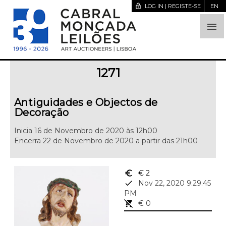
lock_open
LOG IN | REGISTE-SE
EN

1271
Antiguidades e Objectos de
Decoração
Inicia 16 de Novembro de 2020 às 12h00
Encerra 22 de Novembro de 2020 a partir das 21h00
euro_symbol
€ 2
done
Nov 22, 2020 9:29:45
PM
remove_shopping_cart
€ 0