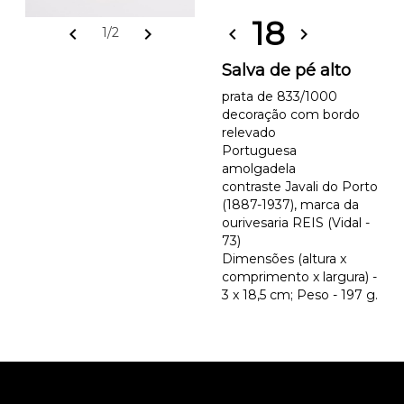
18
chevron_left
chevron_right
chevron_left
chevron_right
1/2
Salva de pé alto
prata de 833/1000
decoração com bordo
relevado
Portuguesa
amolgadela
contraste Javali do Porto
(1887-1937), marca da
ourivesaria REIS (Vidal -
73)
Dimensões (altura x
comprimento x largura) -
3 x 18,5 cm; Peso - 197 g.