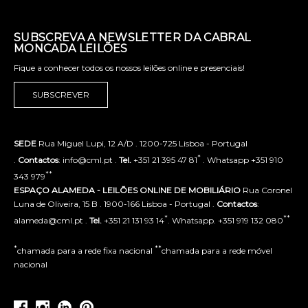
SUBSCREVA A NEWSLETTER DA CABRAL
MONCADA LEILÕES
Fique a conhecer todos os nossos leilões online e presenciais!
SUBSCREVER
SEDE
Rua Miguel Lupi, 12 A/D . 1200-725 Lisboa - Portugal
*
.
Contactos
: info@cml.pt .
Tel.
+351 21 395 47 81
. Whatsapp +351 910
**
343 979
ESPAÇO ALAMEDA - LEILÕES ONLINE DE MOBILIÁRIO
Rua Coronel
Luna de Oliveira, 15 B . 1900-166 Lisboa - Portugal .
Contactos
:
*
**
alameda@cml.pt .
Tel.
+351 21 131 93 14
. Whatsapp. +351 919 132 080
*
**
chamada para a rede fixa nacional
chamada para a rede móvel
nacional