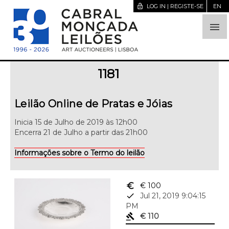
lock_open
LOG IN | REGISTE-SE
EN

1181
Leilão Online de Pratas e Jóias
Inicia 15 de Julho de 2019 às 12h00
Encerra 21 de Julho a partir das 21h00
Informações sobre o Termo do leilão
euro_symbol
€ 100
done
Jul 21, 2019 9:04:15
PM
gavel
€ 110