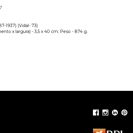
"
7-1937) (Vidal- 73)
nto x largura) - 3,5 x 40 cm; Peso - 874 g.