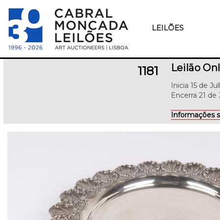
LEILÕES
Leilão Onl
1181
Inicia 15 de J
Encerra 21 de 
Informações s