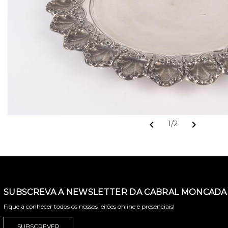
chevron_left
chevron_right
1/2
SUBSCREVA A NEWSLETTER DA CABRAL MONCADA 
Fique a conhecer todos os nossos leilões online e presenciais!
SUBSCREVER