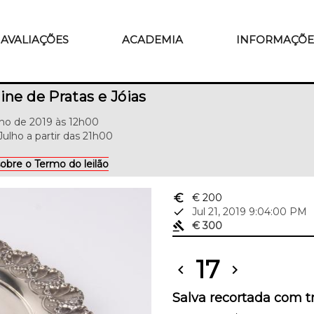
AVALIAÇÕES
ACADEMIA
INFORMAÇÕE
ine de Pratas e Jóias
ulho de 2019 às 12h00
Julho a partir das 21h00
obre o Termo do leilão
euro_symbol
€ 200
done
Jul 21, 2019 9:04:00 PM
gavel
€ 300
17
chevron_left
chevron_right
Salva recortada com t