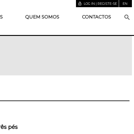
lock_open
LOG IN | REGISTE-SE
EN
search
S
QUEM SOMOS
CONTACTOS
rês pés