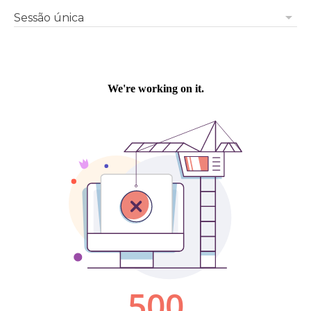
arrow_drop_down
Sessão única