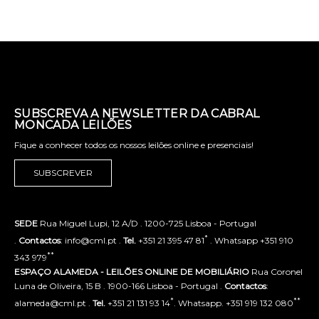
SUBSCREVA A NEWSLETTER DA CABRAL
MONCADA LEILÕES
Fique a conhecer todos os nossos leilões online e presenciais!
SUBSCREVER
SEDE
Rua Miguel Lupi, 12 A/D . 1200-725 Lisboa - Portugal
*
.
Contactos
: info@cml.pt .
Tel.
+351 21 395 47 81
. Whatsapp +351 910
**
343 979
ESPAÇO ALAMEDA - LEILÕES ONLINE DE MOBILIÁRIO
Rua Coronel
Luna de Oliveira, 15 B . 1900-166 Lisboa - Portugal .
Contactos
:
*
**
alameda@cml.pt .
Tel.
+351 21 131 93 14
. Whatsapp. +351 919 132 080