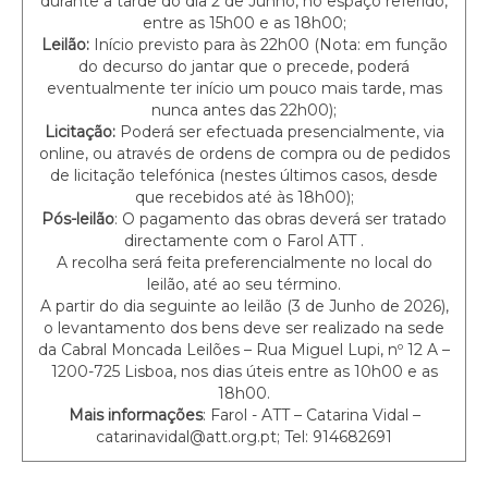
durante a tarde do dia 2 de Junho, no espaço referido,
entre as 15h00 e as 18h00;
Leilão:
Início previsto para às 22h00 (Nota: em função
do decurso do jantar que o precede, poderá
eventualmente ter início um pouco mais tarde, mas
nunca antes das 22h00);
Licitação:
Poderá ser efectuada presencialmente, via
online, ou através de ordens de compra ou de pedidos
de licitação telefónica (nestes últimos casos, desde
que recebidos até às 18h00);
Pós-leilão
: O pagamento das obras deverá ser tratado
directamente com o Farol ATT .
A recolha será feita preferencialmente no local do
leilão, até ao seu término.
A partir do dia seguinte ao leilão (3 de Junho de 2026),
o levantamento dos bens deve ser realizado na sede
da Cabral Moncada Leilões – Rua Miguel Lupi, nº 12 A –
1200-725 Lisboa, nos dias úteis entre as 10h00 e as
18h00.
Mais informações
: Farol - ATT – Catarina Vidal –
catarinavidal@att.org.pt; Tel: 914682691