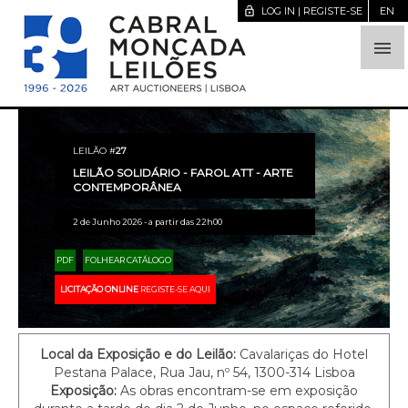
lock_open
LOG IN | REGISTE-SE
EN

LEILÃO #
27
LEILÃO SOLIDÁRIO - FAROL ATT - ARTE
CONTEMPORÂNEA
2 de Junho 2026 - a partir das 22h00
PDF
FOLHEAR CATÁLOGO
LICITAÇÃO ONLINE
REGISTE-SE AQUI
Local da Exposição e do Leilão:
Cavalariças do Hotel
Pestana Palace, Rua Jau, nº 54, 1300-314 Lisboa
Exposição:
As obras encontram-se em exposição