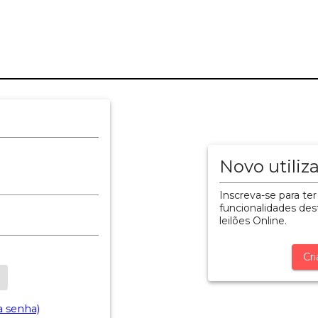
Novo utiliz
Inscreva-se para ter
funcionalidades dest
leilões Online.
Cri
a senha)