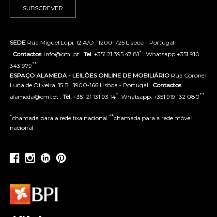
SUBSCREVER
SEDE
Rua Miguel Lupi, 12 A/D . 1200-725 Lisboa - Portugal
*
.
Contactos
: info@cml.pt .
Tel.
+351 21 395 47 81
. Whatsapp +351 910
**
343 979
ESPAÇO ALAMEDA - LEILÕES ONLINE DE MOBILIÁRIO
Rua Coronel
Luna de Oliveira, 15 B . 1900-166 Lisboa - Portugal .
Contactos
:
*
**
alameda@cml.pt .
Tel.
+351 21 131 93 14
. Whatsapp. +351 919 132 080
*
**
chamada para a rede fixa nacional
chamada para a rede móvel
nacional