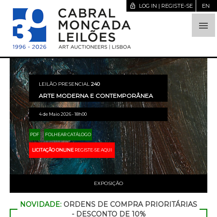
lock_open
LOG IN | REGISTE-SE
EN

LEILÃO PRESENCIAL
240
ARTE MODERNA E CONTEMPORÂNEA
4 de Maio 2026 • 18h00
PDF
FOLHEAR CATÁLOGO
LICITAÇÃO ONLINE
REGISTE-SE AQUI
EXPOSIÇÃO
NOVIDADE:
ORDENS DE COMPRA PRIORITÁRIAS
- DESCONTO DE 10%