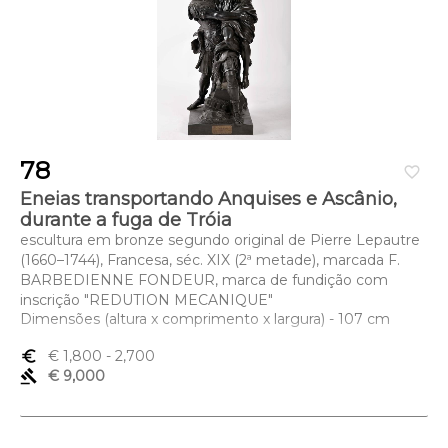
78
favorite_border
Eneias transportando Anquises e Ascânio,
durante a fuga de Tróia
escultura em bronze segundo original de Pierre Lepautre
(1660–1744), Francesa, séc. XIX (2ª metade), marcada F.
BARBEDIENNE FONDEUR, marca de fundição com
inscrição "REDUTION MECANIQUE"
Dimensões (altura x comprimento x largura) - 107 cm
euro_symbol
€ 1,800
- 2,700
gavel
€ 9,000