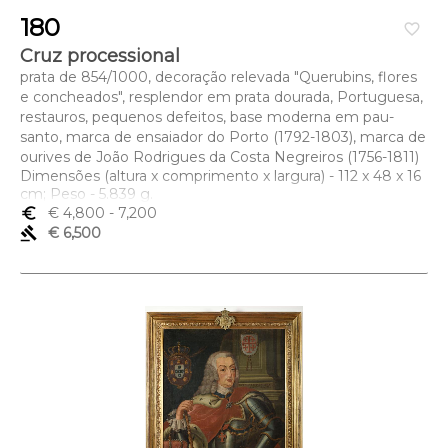
180
favorite_border
Cruz processional
prata de 854/1000, decoração relevada "Querubins, flores
e concheados", resplendor em prata dourada, Portuguesa,
restauros, pequenos defeitos, base moderna em pau-
santo, marca de ensaiador do Porto (1792-1803), marca de
ourives de João Rodrigues da Costa Negreiros (1756-1811)
Dimensões (altura x comprimento x largura) - 112 x 48 x 16
cm; Peso - 5.839 g.
euro_symbol
€ 4,800
- 7,200
gavel
€ 6,500