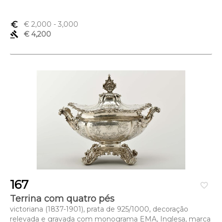
euro_symbol
€ 2,000
- 3,000
gavel
€ 4,200
167
favorite_border
Terrina com quatro pés
victoriana (1837-1901), prata de 925/1000, decoração
relevada e gravada com monograma EMA, Inglesa, marca