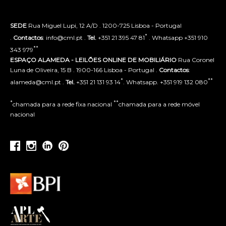
SEDE
Rua Miguel Lupi, 12 A/D . 1200-725 Lisboa - Portugal
*
.
Contactos
: info@cml.pt .
Tel.
+351 21 395 47 81
. Whatsapp +351 910
**
343 979
ESPAÇO ALAMEDA - LEILÕES ONLINE DE MOBILIÁRIO
Rua Coronel
Luna de Oliveira, 15 B . 1900-166 Lisboa - Portugal .
Contactos
:
*
**
alameda@cml.pt .
Tel.
+351 21 131 93 14
. Whatsapp. +351 919 132 080
*
**
chamada para a rede fixa nacional
chamada para a rede móvel
nacional