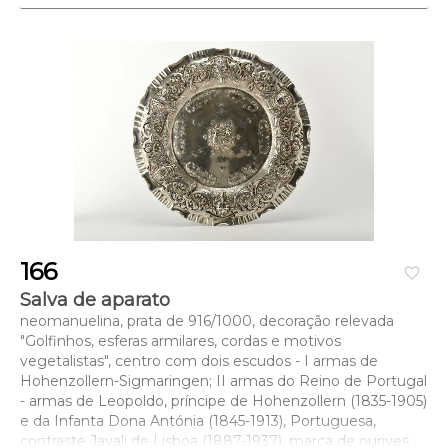
166
favorite_border
Salva de aparato
neomanuelina, prata de 916/1000, decoração relevada
"Golfinhos, esferas armilares, cordas e motivos
vegetalistas", centro com dois escudos - I armas de
Hohenzollern-Sigmaringen; II armas do Reino de Portugal
- armas de Leopoldo, príncipe de Hohenzollern (1835-1905)
e da Infanta Dona Antónia (1845-1913), Portuguesa,
contraste Javali de Lisboa (1887-1937), marca de ourives