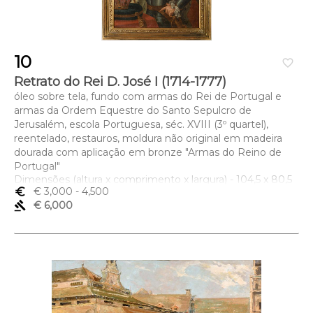
10
favorite_border
Retrato do Rei D. José I (1714-1777)
óleo sobre tela, fundo com armas do Rei de Portugal e
armas da Ordem Equestre do Santo Sepulcro de
Jerusalém, escola Portuguesa, séc. XVIII (3º quartel),
reentelado, restauros, moldura não original em madeira
dourada com aplicação em bronze "Armas do Reino de
Portugal"
Dimensões (altura x comprimento x largura) - 104,5 x 80,5
euro_symbol
€ 3,000
- 4,500
cm
gavel
€ 6,000