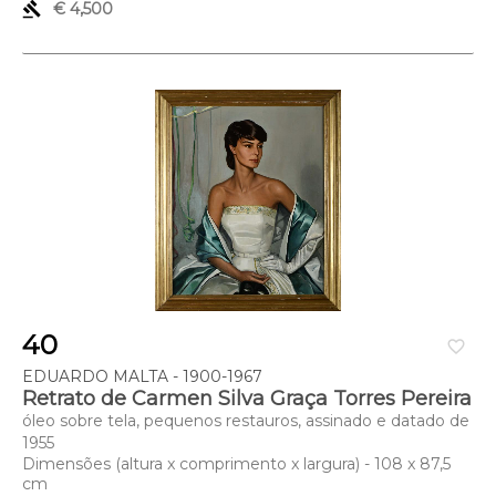
gavel
€ 4,500
40
favorite_border
EDUARDO MALTA - 1900-1967
Retrato de Carmen Silva Graça Torres Pereira
óleo sobre tela, pequenos restauros, assinado e datado de
1955
Dimensões (altura x comprimento x largura) - 108 x 87,5
cm