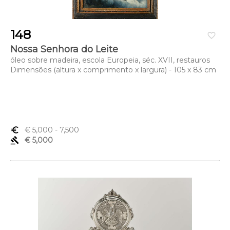
148
favorite_border
Nossa Senhora do Leite
óleo sobre madeira, escola Europeia, séc. XVII, restauros
Dimensões (altura x comprimento x largura) - 105 x 83 cm
euro_symbol
€ 5,000
- 7,500
gavel
€ 5,000