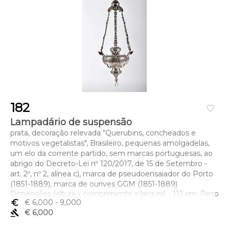
182
favorite_border
Lampadário de suspensão
prata, decoração relevada "Querubins, concheados e
motivos vegetalistas", Brasileiro, pequenas amolgadelas,
um elo da corrente partido, sem marcas portuguesas, ao
abrigo do Decreto-Lei nº 120/2017, de 15 de Setembro -
art. 2º, nº 2, alínea c), marca de pseudoensaiador do Porto
(1851-1889), marca de ourives GGM (1851-1889)
Dimensões (altura x comprimento x largura) - 112 cm; Peso
euro_symbol
€ 6,000
- 9,000
- (prata) 5.265 g.
gavel
€ 6,000