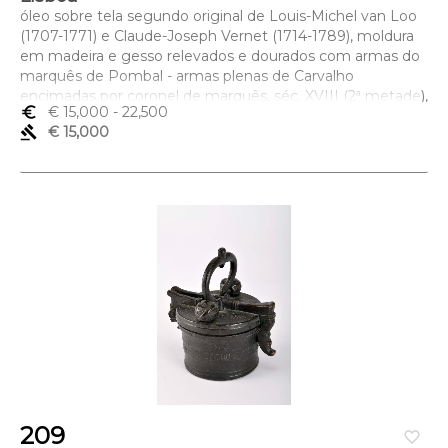
óleo sobre tela segundo original de Louis-Michel van Loo
(1707-1771) e Claude-Joseph Vernet (1714-1789), moldura
em madeira e gesso relevados e dourados com armas do
marquês de Pombal - armas plenas de Carvalho
encimadas por coronel de marquês, séc. XVIII (2ª metade),
euro_symbol
€ 15,000
- 22,500
reentelado, restauros, moldura com pequenas faltas
gavel
€ 15,000
Dimensões (altura x comprimento x largura) - (óleo) 61 x
80 cm; (moldura) 96 x 101 cm
209
favorite_border