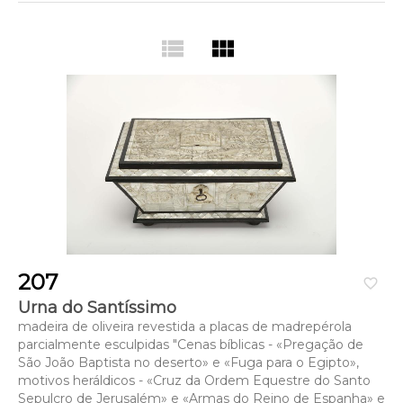
view_list
view_module
207
favorite_border
Urna do Santíssimo
madeira de oliveira revestida a placas de madrepérola
parcialmente esculpidas "Cenas bíblicas - «Pregação de
São João Baptista no deserto» e «Fuga para o Egipto»,
motivos heráldicos - «Cruz da Ordem Equestre do Santo
Sepulcro de Jerusalém» e «Armas do Reino de Espanha» e