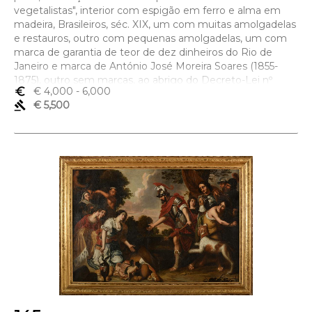
vegetalistas", interior com espigão em ferro e alma em
madeira, Brasileiros, séc. XIX, um com muitas amolgadelas
e restauros, outro com pequenas amolgadelas, um com
marca de garantia de teor de dez dinheiros do Rio de
Janeiro e marca de António José Moreira Soares (1855-
1875), outro sem marcas, ao abrigo do Decreto-Lei nº
euro_symbol
€ 4,000
- 6,000
120/2017, de 15 de Setembro - art. 2º, nº 2, alínea c)
gavel
€ 5,500
Dimensões (altura x comprimento x largura) - 72 cm; Peso
- (bruto) 8.780 g.