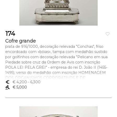
174
favorite_border
Cofre grande
prata de 916/1000, decoração relevada "Conchas", friso
encordoado com «bóias», tampa com medalhão sustido
por golfinhos com decoração relevada "Pelicano em sua
Piedade sobre cruz da Ordem de Avis com inscrição
POLA LEI PELA GREI" - empresa do rei D. João II (1455-
1495), verso do medalhão com inscrição HOMENAGEM
DOS ORGANISMOS CORPORATIVOS E DE
euro_symbol
€ 4,200
- 6,300
COOPERAÇÃO ECONOMICA - LISBOA - 11 DEZEMBRO
gavel
€ 5,000
1937, Português, pequenas amolgadelas, contraste Águia
de Lisboa (1938-1984), marca de ourives de Augusto Luiz
de Sousa Lda. (1887-1930) e marca comercial da
ourivesaria A. L. SOUZA Lda - LISBOA
Dimensões (altura x comprimento x largura) - 42 x 42 x
22,3 cm; Peso - 4.961 g.