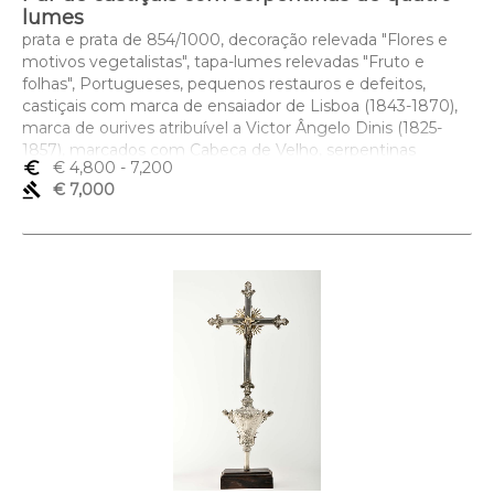
lumes
prata e prata de 854/1000, decoração relevada "Flores e
motivos vegetalistas", tapa-lumes relevadas "Fruto e
folhas", Portugueses, pequenos restauros e defeitos,
castiçais com marca de ensaiador de Lisboa (1843-1870),
marca de ourives atribuível a Victor Ângelo Dinis (1825-
1857), marcados com Cabeça de Velho, serpentinas
euro_symbol
€ 4,800
- 7,200
portuguesas da mesma época sem marcas, ao abrigo do
gavel
€ 7,000
Decreto-Lei nº 120/2017, de 15 de Setembro - art. 2º, nº 2,
alínea c), serpentinas com marca de importação
holandesa (c. 1953)
Dimensões (altura x comprimento x largura) - 48,5 cm;
Peso - 6.208 g.