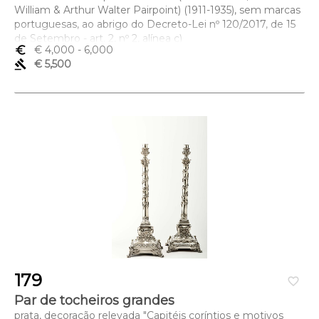
William & Arthur Walter Pairpoint) (1911-1935), sem marcas
portuguesas, ao abrigo do Decreto-Lei nº 120/2017, de 15
de Setembro - art. 2, nº 2, alínea c)
euro_symbol
€ 4,000
- 6,000
Dimensões (altura x comprimento x largura) - (nau) 66 x 65
gavel
€ 5,500
x 25,5 cm; Peso - (prata) 4.442 g.
179
favorite_border
Par de tocheiros grandes
prata, decoração relevada "Capitéis coríntios e motivos