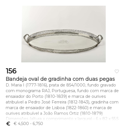
156
favorite_border
Bandeja oval de gradinha com duas pegas
D. Maria I (1777-1816), prata de 854/1000, fundo gravado
com monograma RAJ, Portuguesa, fundo com marca de
ensaiador do Porto (1810-1839) e marca de ourives
atribuível a Pedro José Ferreira (1812-1843), gradinha com
marca de ensaiador de Lisboa (1822-1860) e marca de
ourives atribuível a João Ramos Ortiz (1810-1879)
Dimensões (altura x comprimento x largura) - 6 x 82 x 55,5
euro_symbol
€ 4,500
- 6,750
cm; Peso - 5.683 g.