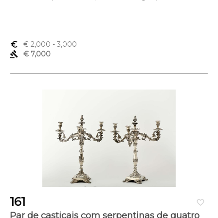
euro_symbol
€ 2,000
- 3,000
gavel
€ 7,000
161
favorite_border
Par de castiçais com serpentinas de quatro