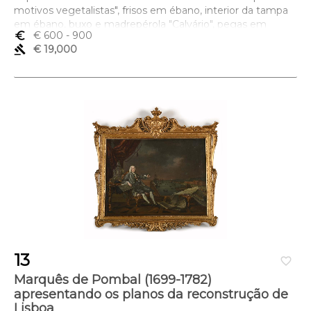
motivos vegetalistas", frisos em ébano, interior da tampa
em ébano, buxo e madrepérola "Calvário", pegas em
euro_symbol
€ 600
- 900
metal amarelo, Terra Santa, séc. XIX, pequenos restauros,
gavel
€ 19,000
uma face lateral com falta na madrepérola, pequenas
faltas e defeitos
Dimensões (altura x comprimento x largura) - 16,5 x 35 x 26
cm
13
favorite_border
Marquês de Pombal (1699-1782)
apresentando os planos da reconstrução de
Lisboa