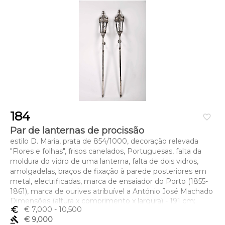
184
favorite_border
Par de lanternas de procissão
estilo D. Maria, prata de 854/1000, decoração relevada
"Flores e folhas", frisos canelados, Portuguesas, falta da
moldura do vidro de uma lanterna, falta de dois vidros,
amolgadelas, braços de fixação à parede posteriores em
metal, electrificadas, marca de ensaiador do Porto (1855-
1861), marca de ourives atribuível a António José Machado
Dimensões (altura x comprimento x largura) - 191 cm;
euro_symbol
€ 7,000
- 10,500
Peso - (bruto) 10.997 g.
gavel
€ 9,000