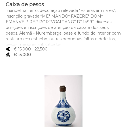
Caixa de pesos
manuelina, ferro, decoração relevada "Esferas armilares",
inscrição gravada *ME* MANDO* FAZERE* DOM*
EMANVEL* REI* PORTVGAL* ANO* D* 1499*, diversas
punções e inscrições de aferição da caixa e dos seus
pesos, Alemã - Nuremberga, base e fundo do interior com
restauro em estanho, outras pequenas faltas e defeitos,
pesos menores substituídos
euro_symbol
€ 15,000
- 22,500
Dimensões (altura x comprimento x largura) - 21 x 21 x 16
gavel
€ 15,000
cm