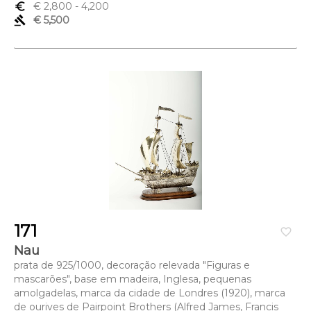
euro_symbol
€ 2,800
- 4,200
de LEITÃO & IRMÃO
gavel
€ 5,500
Dimensões (altura x comprimento x largura) - 61 cm; Peso
- 3.268 g.
171
favorite_border
Nau
prata de 925/1000, decoração relevada "Figuras e
mascarões", base em madeira, Inglesa, pequenas
amolgadelas, marca da cidade de Londres (1920), marca
de ourives de Pairpoint Brothers (Alfred James, Francis