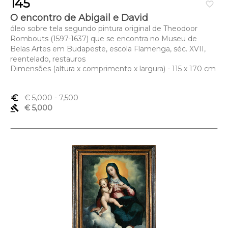
145
favorite_border
O encontro de Abigail e David
óleo sobre tela segundo pintura original de Theodoor
Rombouts (1597-1637) que se encontra no Museu de
Belas Artes em Budapeste, escola Flamenga, séc. XVII,
reentelado, restauros
Dimensões (altura x comprimento x largura) - 115 x 170 cm
euro_symbol
€ 5,000
- 7,500
gavel
€ 5,000