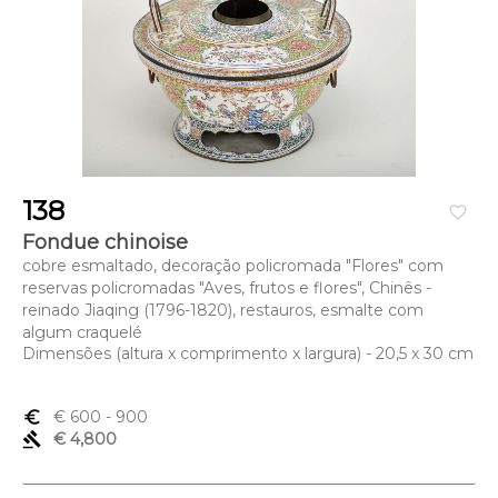
138
favorite_border
Fondue chinoise
cobre esmaltado, decoração policromada "Flores" com
reservas policromadas "Aves, frutos e flores", Chinês -
reinado Jiaqing (1796-1820), restauros, esmalte com
algum craquelé
Dimensões (altura x comprimento x largura) - 20,5 x 30 cm
euro_symbol
€ 600
- 900
gavel
€ 4,800