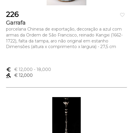
226
favorite_border
Garrafa
porcelana Chinesa de exportação, decoração a azul com
armas da Ordem de São Francisco, reinado Kangxi (1662-
1722), falta da tampa, aro não original em estanho
Dimensões (altura x comprimento x largura) - 27,5 cm
euro_symbol
€ 12,000
- 18,000
gavel
€ 12,000