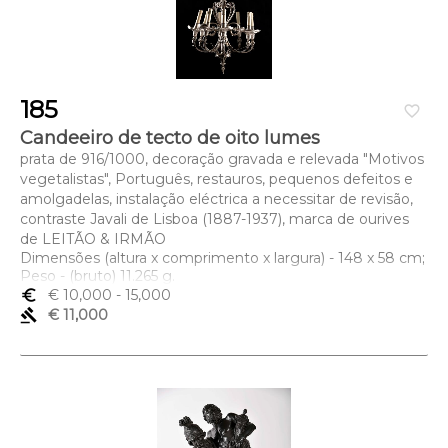
185
favorite_border
Candeeiro de tecto de oito lumes
prata de 916/1000, decoração gravada e relevada "Motivos
vegetalistas", Português, restauros, pequenos defeitos e
amolgadelas, instalação eléctrica a necessitar de revisão,
contraste Javali de Lisboa (1887-1937), marca de ourives
de LEITÃO & IRMÃO
Dimensões (altura x comprimento x largura) - 148 x 58 cm;
Peso - (bruto) 11.265 g.
euro_symbol
€ 10,000
- 15,000
gavel
€ 11,000