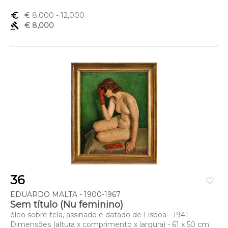
euro_symbol
€ 8,000
- 12,000
gavel
€ 8,000
36
favorite_border
EDUARDO MALTA - 1900-1967
Sem título (Nu feminino)
óleo sobre tela, assinado e datado de Lisboa - 1941
Dimensões (altura x comprimento x largura) - 61 x 50 cm