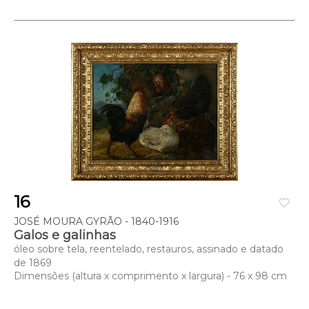
16
favorite_border
JOSÉ MOURA GYRÃO - 1840-1916
Galos e galinhas
óleo sobre tela, reentelado, restauros, assinado e datado
de 1869
Dimensões (altura x comprimento x largura) - 76 x 98 cm