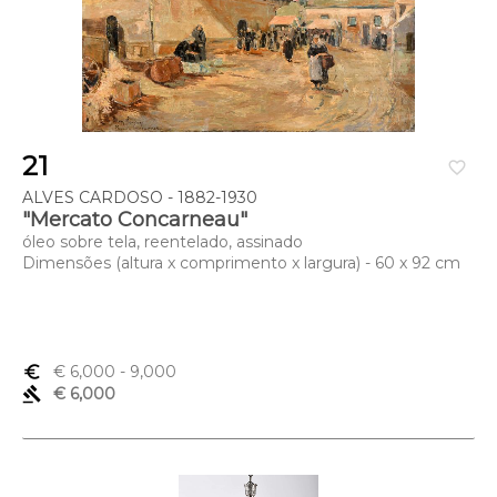
21
favorite_border
ALVES CARDOSO - 1882-1930
"Mercato Concarneau"
óleo sobre tela, reentelado, assinado
Dimensões (altura x comprimento x largura) - 60 x 92 cm
euro_symbol
€ 6,000
- 9,000
gavel
€ 6,000