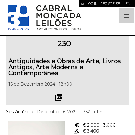
lock_open
LOG IN | REGISTE-SE
EN

230
Antiguidades e Obras de Arte, Livros
Antigos, Arte Moderna e
Contemporânea
16 de Dezembro 2024 • 18h00
picture_as_pdf
Sessão única
| December 16, 2024
| 352 Lotes
euro_symbol
€ 2,000
- 3,000
gavel
€ 3,400