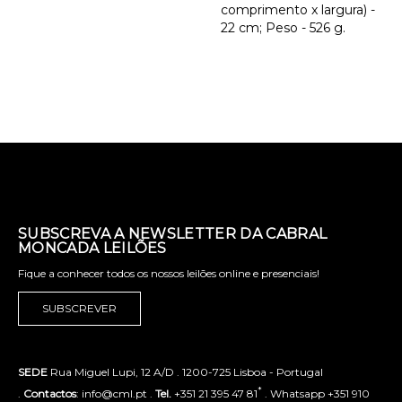
comprimento x largura) -
22 cm; Peso - 526 g.
SUBSCREVA A NEWSLETTER DA CABRAL
MONCADA LEILÕES
Fique a conhecer todos os nossos leilões online e presenciais!
SUBSCREVER
SEDE
Rua Miguel Lupi, 12 A/D . 1200-725 Lisboa - Portugal
*
.
Contactos
: info@cml.pt .
Tel.
+351 21 395 47 81
. Whatsapp +351 910