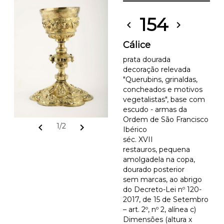
154
chevron_left
chevron_right
Cálice
prata dourada
decoração relevada
"Querubins, grinaldas,
concheados e motivos
vegetalistas", base com
escudo - armas da
Ordem de São Francisco
chevron_left
chevron_right
1/2
Ibérico
séc. XVII
restauros, pequena
amolgadela na copa,
dourado posterior
sem marcas, ao abrigo
do Decreto-Lei nº 120-
2017, de 15 de Setembro
– art. 2º, nº 2, alínea c)
Dimensões (altura x