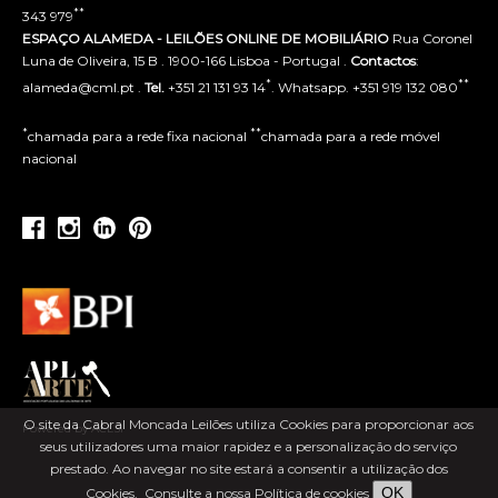
**
343 979
ESPAÇO ALAMEDA - LEILÕES ONLINE DE MOBILIÁRIO
Rua Coronel
Luna de Oliveira, 15 B . 1900-166 Lisboa - Portugal .
Contactos
:
*
**
alameda@cml.pt .
Tel.
+351 21 131 93 14
. Whatsapp. +351 919 132 080
*
**
chamada para a rede fixa nacional
chamada para a rede móvel
nacional
O site da Cabral Moncada Leilões utiliza Cookies para proporcionar aos
Powered by ACLSI
seus utilizadores uma maior rapidez e a personalização do serviço
prestado. Ao navegar no site estará a consentir a utilização dos
OK
Cookies.
Consulte a nossa Política de cookies