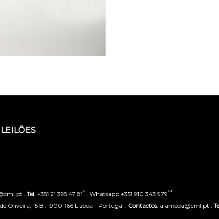
LEILÕES
*
**
o@cml.pt .
Tel.
+351 21 395 47 81
. Whatsapp +351 910 343 979
 Oliveira, 15 B . 1900-166 Lisboa - Portugal .
Contactos
: alameda@cml.pt .
Te