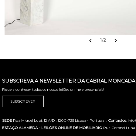
chevron_left
chevron_right
1/2
SUBSCREVA A NEWSLETTER DA CABRAL MONCADA 
Fique a conhecer todos os nossos leilões online e presenciais!
SUBSCREVER
SEDE
Rua Miguel Lupi, 12 A/D . 1200-725 Lisboa - Portugal .
Contactos
: inf
ESPAÇO ALAMEDA - LEILÕES ONLINE DE MOBILIÁRIO
Rua Coronel Luna de