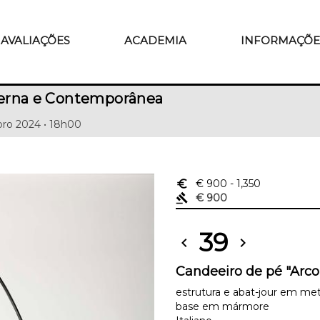
AVALIAÇÕES
ACADEMIA
INFORMAÇÕE
erna e Contemporânea
ro 2024 • 18h00
euro_symbol
€ 900
- 1,350
gavel
€ 900
39
chevron_left
chevron_right
Candeeiro de pé "Arco
estrutura e abat-jour em met
base em mármore