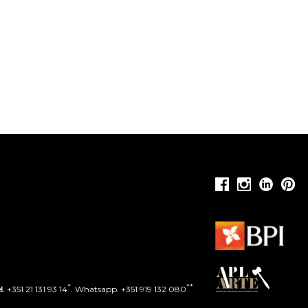
*
**
l.
+351 21 131 93 14
. Whatsapp. +351 919 132 080