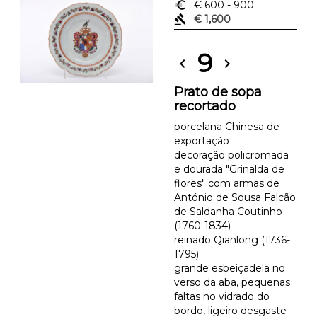
euro_symbol
€ 600
- 900
gavel
€ 1,600
9
chevron_left
chevron_right
Prato de sopa
recortado
porcelana Chinesa de
exportação
decoração policromada
e dourada "Grinalda de
flores" com armas de
António de Sousa Falcão
de Saldanha Coutinho
(1760-1834)
reinado Qianlong (1736-
1795)
grande esbeiçadela no
verso da aba, pequenas
faltas no vidrado do
bordo, ligeiro desgaste