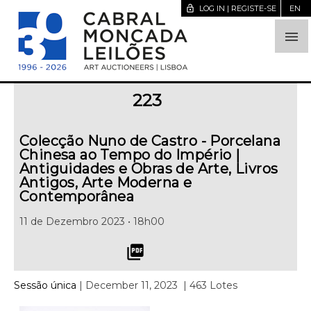
lock_open
LOG IN | REGISTE-SE
EN

223
Colecção Nuno de Castro - Porcelana
Chinesa ao Tempo do Império |
Antiguidades e Obras de Arte, Livros
Antigos, Arte Moderna e
Contemporânea
11 de Dezembro 2023 • 18h00
picture_as_pdf
Sessão única
| December 11, 2023
| 463 Lotes