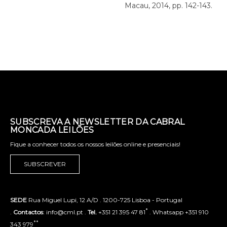
Macau, 2014, pp. 142-143.
SUBSCREVA A NEWSLETTER DA CABRAL
MONCADA LEILÕES
Fique a conhecer todos os nossos leilões online e presenciais!
SUBSCREVER
SEDE
Rua Miguel Lupi, 12 A/D . 1200-725 Lisboa - Portugal
*
.
Contactos
: info@cml.pt .
Tel.
+351 21 395 47 81
. Whatsapp +351 910
**
343 979