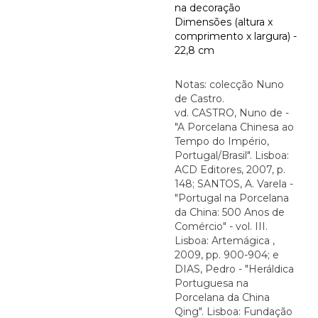
na decoração
Dimensões (altura x
comprimento x largura) -
22,8 cm
Notas: colecção Nuno
de Castro.
vd. CASTRO, Nuno de -
"A Porcelana Chinesa ao
Tempo do Império,
Portugal/Brasil". Lisboa:
ACD Editores, 2007, p.
148; SANTOS, A. Varela -
"Portugal na Porcelana
da China: 500 Anos de
Comércio" - vol. III.
Lisboa: Artemágica ,
2009, pp. 900-904; e
DIAS, Pedro - "Heráldica
Portuguesa na
Porcelana da China
Qing". Lisboa: Fundação