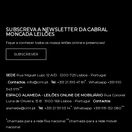
SUBSCREVA A NEWSLETTER DA CABRAL
MONCADA LEILÕES
Fique a conhecer todos os nossos leilões online e presenciais!
SUBSCREVER
SEDE
Rua Miguel Lupi, 12 A/D . 1200-725 Lisboa - Portugal
*
.
Contactos
: info@cml.pt .
Tel.
+351 21 395 47 81
. Whatsapp +351 910
**
343 979
ESPAÇO ALAMEDA - LEILÕES ONLINE DE MOBILIÁRIO
Rua Coronel
Luna de Oliveira, 15 B . 1900-166 Lisboa - Portugal .
Contactos
:
*
**
alameda@cml.pt .
Tel.
+351 21 131 93 14
. Whatsapp. +351 919 132 080
*
**
chamada para a rede fixa nacional
chamada para a rede móvel
nacional