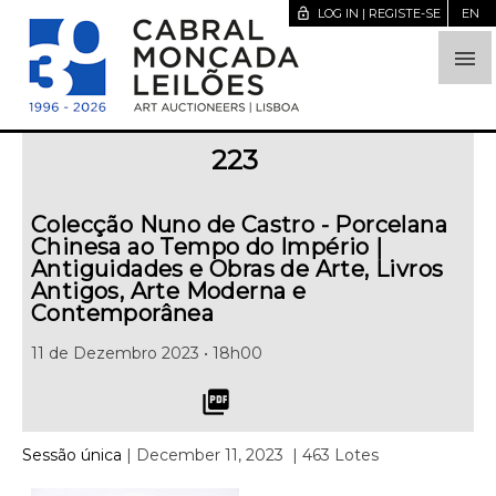
lock_open
LOG IN | REGISTE-SE
EN

223
Colecção Nuno de Castro - Porcelana
Chinesa ao Tempo do Império |
Antiguidades e Obras de Arte, Livros
Antigos, Arte Moderna e
Contemporânea
11 de Dezembro 2023 • 18h00
picture_as_pdf
Sessão única
| December 11, 2023
| 463 Lotes