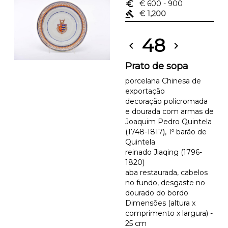
euro_symbol
€ 600
- 900
gavel
€ 1,200
48
chevron_left
chevron_right
Prato de sopa
porcelana Chinesa de
exportação
decoração policromada
e dourada com armas de
Joaquim Pedro Quintela
(1748-1817), 1º barão de
Quintela
reinado Jiaqing (1796-
1820)
aba restaurada, cabelos
no fundo, desgaste no
dourado do bordo
Dimensões (altura x
comprimento x largura) -
25 cm