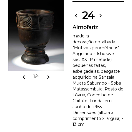
24
chevron_left
chevron_right
Almofariz
madeira
decoração entalhada
"Motivos geométricos"
Angolano - Tshokwe
séc. XX (1ª metade)
pequenas faltas,
esbeiçadelas, desgaste
chevron_left
chevron_right
1/4
adquirido na Sanzala
Muata Sabumbo - Soba
Matassambuia, Posto do
Lóvua, Concelho de
Chitato, Lunda, em
Junho de 1965
Dimensões (altura x
comprimento x largura) -
13 cm