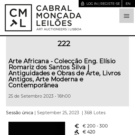
lock_open
LOG IN | REGISTE-SE
EN

222
Arte Africana - Colecção Eng. Elísio
Romariz dos Santos Silva |
Antiguidades e Obras de Arte, Livros
Antigos, Arte Moderna e
Contemporânea
25 de Setembro 2023 • 18h00
Sessão única
| September 25, 2023
| 368 Lotes
euro_symbol
€ 200
- 300
gavel
€ 420