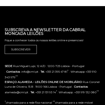
SUBSCREVA A NEWSLETTER DA CABRAL
MONCADA LEILÕES
Fique a conhecer todos os nossos leilões online e presenciais!
SUBSCREVER
SEDE
Rua Miguel Lupi, 12 A/D . 1200-725 Lisboa - Portugal
*
.
Contactos
: info@cml.pt .
Tel.
+351 21 395 47 81
. Whatsapp +351 910
**
343 979
ESPAÇO ALAMEDA - LEILÕES ONLINE DE MOBILIÁRIO
Rua Coronel
Luna de Oliveira, 15 B . 1900-166 Lisboa - Portugal .
Contactos
:
*
**
alameda@cml.pt .
Tel.
+351 21 131 93 14
. Whatsapp. +351 919 132 080
*
**
chamada para a rede fixa nacional
chamada para a rede móvel