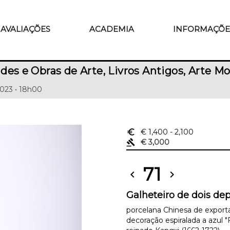
AVALIAÇÕES
ACADEMIA
INFORMAÇÕE
des e Obras de Arte, Livros Antigos, Arte
023 • 18h00
euro_symbol
€ 1,400
- 2,100
gavel
€ 3,000
71
chevron_left
chevron_right
Galheteiro de dois dep
porcelana Chinesa de export
decoração espiralada a azul "