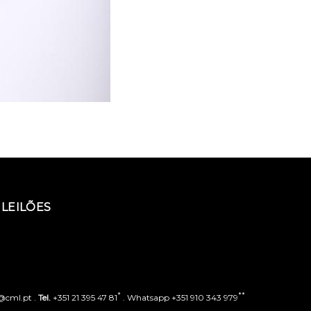
LEILÕES
*
**
o@cml.pt .
Tel.
+351 21 395 47 81
. Whatsapp +351 910 343 979