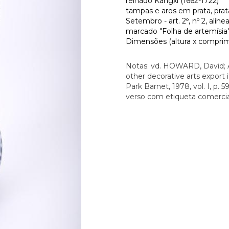
reinado Kangxi (1662-1722)
tampas e aros em prata, prat
Setembro - art. 2º, nº 2, alínea
marcado "Folha de artemísia
Dimensões (altura x comprime
Notas: vd. HOWARD, David; A
other decorative arts export
Park Barnet, 1978, vol. I, p. 59
verso com etiqueta comerc