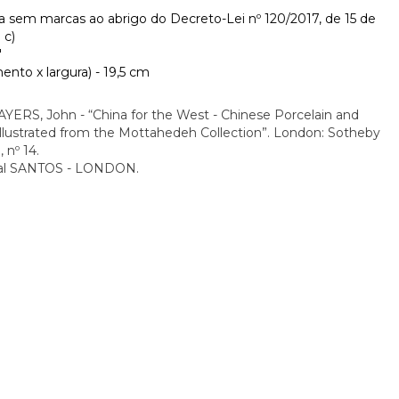
a sem marcas ao abrigo do Decreto-Lei nº 120/2017, de 15 de
 c)
"
nto x largura) - 19,5 cm
YERS, John - “China for the West - Chinese Porcelain and
 illustrated from the Mottahedeh Collection”. London: Sotheby
, nº 14.
ial SANTOS - LONDON.