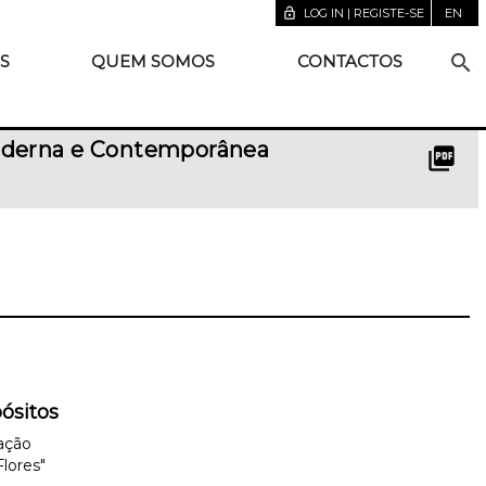
lock_open
LOG IN | REGISTE-SE
EN
search
S
QUEM SOMOS
CONTACTOS
 Moderna e Contemporânea
picture_as_pdf
ósitos
ação
Flores"