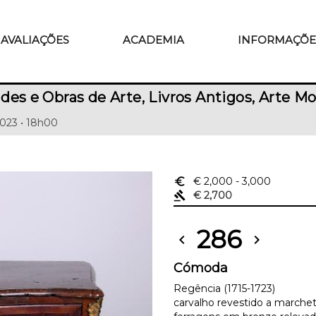
AVALIAÇÕES
ACADEMIA
INFORMAÇÕE
des e Obras de Arte, Livros Antigos, Arte
023 • 18h00
euro_symbol
€ 2,000
- 3,000
gavel
€ 2,700
286
chevron_left
chevron_right
Cómoda
Regência (1715-1723)
carvalho revestido a marcheta