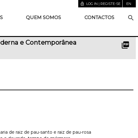
lock_open
LOG IN | REGISTE-SE
EN
search
S
QUEM SOMOS
CONTACTOS
 Moderna e Contemporânea
picture_as_pdf
ria de raiz de pau-santo e raiz de pau-rosa