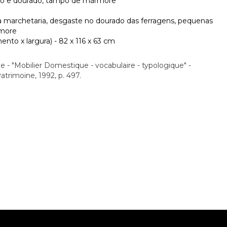
do e dourado, tampo de mármore
na marchetaria, desgaste no dourado das ferragens, pequenas
rmore
nto x largura) - 82 x 116 x 63 cm
e - "Mobilier Domestique - vocabulaire - typologique" -
atrimoine, 1992, p. 497.