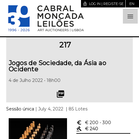
lock_open
LOG IN | REGISTE-SE
EN

217
Jogos de Sociedade, da Ásia ao
Ocidente
4 de Julho 2022 • 18h00
picture_as_pdf
Sessão única
| July 4, 2022
| 85 Lotes
euro_symbol
€ 200
- 300
gavel
€ 240