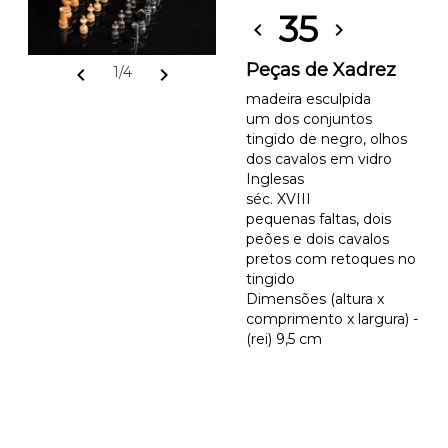
35
chevron_left
chevron_right
Peças de Xadrez
chevron_left
chevron_right
1/4
madeira esculpida
um dos conjuntos
tingido de negro, olhos
dos cavalos em vidro
Inglesas
séc. XVIII
pequenas faltas, dois
peões e dois cavalos
pretos com retoques no
tingido
Dimensões (altura x
comprimento x largura) -
(rei) 9,5 cm