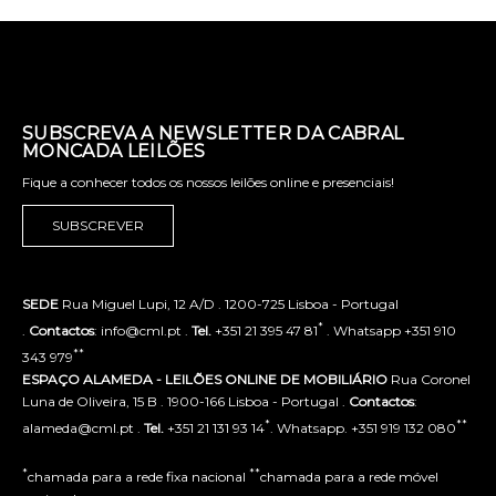
SUBSCREVA A NEWSLETTER DA CABRAL
MONCADA LEILÕES
Fique a conhecer todos os nossos leilões online e presenciais!
SUBSCREVER
SEDE
Rua Miguel Lupi, 12 A/D . 1200-725 Lisboa - Portugal
*
.
Contactos
: info@cml.pt .
Tel.
+351 21 395 47 81
. Whatsapp +351 910
**
343 979
ESPAÇO ALAMEDA - LEILÕES ONLINE DE MOBILIÁRIO
Rua Coronel
Luna de Oliveira, 15 B . 1900-166 Lisboa - Portugal .
Contactos
:
*
**
alameda@cml.pt .
Tel.
+351 21 131 93 14
. Whatsapp. +351 919 132 080
*
**
chamada para a rede fixa nacional
chamada para a rede móvel