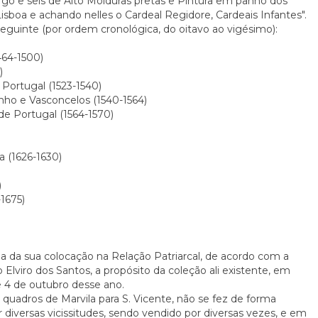
rgo e seis de Alto Molduras pretas e Pintura em panno dos
isboa e achando nelles o Cardeal Regidore, Cardeais Infantes".
 seguinte (por ordem cronológica, do oitavo ao vigésimo):
464-1500)
)
 Portugal (1523-1540)
ho e Vasconcelos (1540-1564)
de Portugal (1564-1570)
)
 (1626-1630)
)
)
1675)
cia da sua colocação na Relação Patriarcal, de acordo com a
Elviro dos Santos, a propósito da coleção ali existente, em
de 4 de outubro desse ano.
uadros de Marvila para S. Vicente, não se fez de forma
r diversas vicissitudes, sendo vendido por diversas vezes, e em