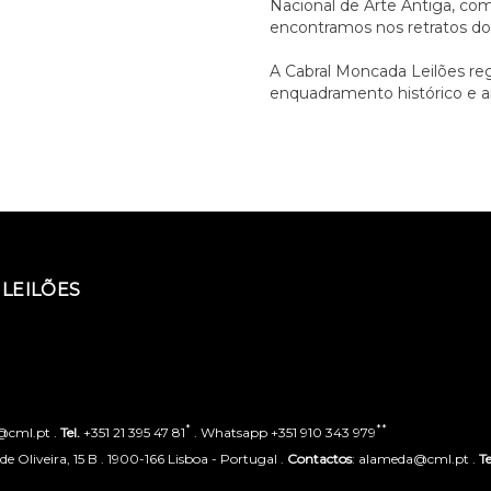
Nacional de Arte Antiga, com
encontramos nos retratos dos
A Cabral Moncada Leilões re
enquadramento histórico e ar
LEILÕES
*
**
o@cml.pt .
Tel.
+351 21 395 47 81
. Whatsapp +351 910 343 979
 Oliveira, 15 B . 1900-166 Lisboa - Portugal .
Contactos
: alameda@cml.pt .
Te