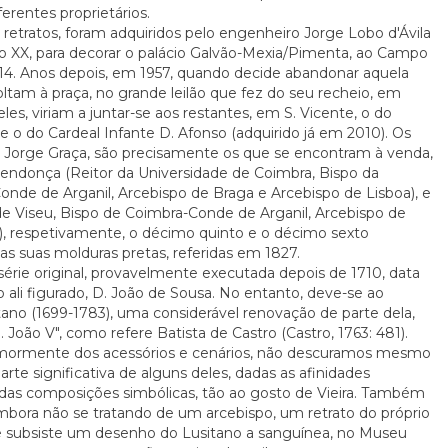
ferentes proprietários.
etratos, foram adquiridos pelo engenheiro Jorge Lobo d'Ávila
ulo XX, para decorar o palácio Galvão-Mexia/Pimenta, ao Campo
4. Anos depois, em 1957, quando decide abandonar aquela
ltam à praça, no grande leilão que fez do seu recheio, em
es, viriam a juntar-se aos restantes, em S. Vicente, o do
 e o do Cardeal Infante D. Afonso (adquirido já em 2010). Os
de Jorge Graça, são precisamente os que se encontram à venda,
endonça (Reitor da Universidade de Coimbra, Bispo da
onde de Arganil, Arcebispo de Braga e Arcebispo de Lisboa), e
de Viseu, Bispo de Coimbra-Conde de Arganil, Arcebispo de
l), respetivamente, o décimo quinto e o décimo sexto
nas suas molduras pretas, referidas em 1827.
rie original, provavelmente executada depois de 1710, data
 ali figurado, D. João de Sousa. No entanto, deve-se ao
itano (1699-1783), uma considerável renovação de parte dela,
João V", como refere Batista de Castro (Castro, 1763: 481).
 mormente dos acessórios e cenários, não descuramos mesmo
te significativa de alguns deles, dadas as afinidades
radas composições simbólicas, tão ao gosto de Vieira. Também
 embora não se tratando de um arcebispo, um retrato do próprio
e subsiste um desenho do Lusitano a sanguínea, no Museu