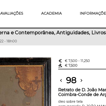
AVALIAÇÕES
ACADEMIA
INFORMAÇÕE
rna e Contemporânea, Antiguidades, Livros
22 • 18h00
euro_symbol
€ 7,500
- 11,250
gavel
€ 7,500
98
chevron_left
chevron_right
Retrato de D. João Man
Coimbra-Conde de Arga
óleo sobre tela