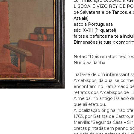
com inscrição D. JOÃO M
LISBOA, E VIZO REY DE PORT
de Salvaterra e de Tancos, e
Atalaia]
escola Portuguesa
séc. XVIII (1º quartel)
faltas e defeitos na tela in
Dimensões (altura x comprime
Notas: "Dois retratos inédito
Nuno Saldanha
Trata-se de um interessantíss
Arcebispos, da qual se conhe
encontram no Patriarcado de 
retratos dos Arcebispos de L
Almeida, no antigo Palácio d
que ali efetuou.
A localização original não of
1763, por Batista de Castro, 
Marvilla: "Segunda Casa – Si
pretas pintadas em panno dos 