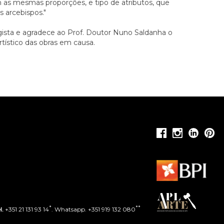
 as mesmas proporções, e tipo de atributos, que
 arcebispos."
gista e agradece ao Prof. Doutor Nuno Saldanha o
tístico das obras em causa.
*
**
l.
+351 21 131 93 14
. Whatsapp. +351 919 132 080