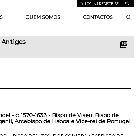
lock_open
LOG IN | REGISTE-SE
EN
search
S
QUEM SOMOS
CONTACTOS
 Antigos
picture_as_pdf
oel - c. 1570-1633 - Bispo de Viseu, Bispo de
nil, Arcebispo de Lisboa e Vice-rei de Portugal