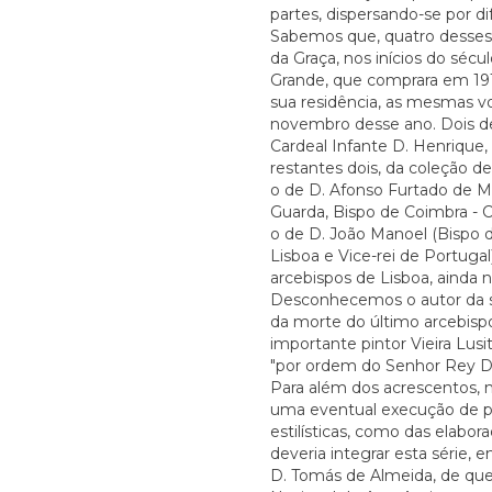
partes, dispersando-se por di
Sabemos que, quatro desses r
da Graça, nos inícios do séc
Grande, que comprara em 191
sua residência, as mesmas vo
novembro desse ano. Dois del
Cardeal Infante D. Henrique,
restantes dois, da coleção 
o de D. Afonso Furtado de M
Guarda, Bispo de Coimbra - C
o de D. João Manoel (Bispo 
Lisboa e Vice-rei de Portuga
arcebispos de Lisboa, ainda 
Desconhecemos o autor da sé
da morte do último arcebispo
importante pintor Vieira Lus
"por ordem do Senhor Rey D. 
Para além dos acrescentos,
uma eventual execução de par
estilísticas, como das elabo
deveria integrar esta série,
D. Tomás de Almeida, de qu