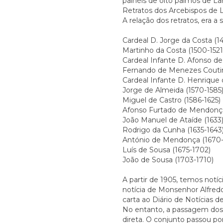
painéis de oito palmos de La
Retratos dos Arcebispos de L
A relação dos retratos, era a
Cardeal D. Jorge da Costa (1
Martinho da Costa (1500-1521
Cardeal Infante D. Afonso de
Fernando de Menezes Coutin
Cardeal Infante D. Henrique 
Jorge de Almeida (1570-1585
Miguel de Castro (1586-1625)
Afonso Furtado de Mendonça
João Manuel de Ataíde (1633
Rodrigo da Cunha (1635-1643
António de Mendonça (1670-
Luís de Sousa (1675-1702)
João de Sousa (1703-1710)
A partir de 1905, temos notí
notícia de Monsenhor Alfredo 
carta ao Diário de Notícias 
No entanto, a passagem dos q
direta. O conjunto passou po