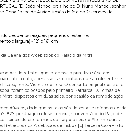
ANOEL - BISPO DE VIZEO, E DE COIMBRA ARCEBISPO DE
UGAL [D. João Manoel era filho de D. Nuno Manoel, senhor
 de Dona Joana de Ataíde, irmão do 1º e do 2º condes de
cluindo pequenos rasgões, pequenos restauros
nto x largura) - 121 x 161 cm
s da Galeria dos Arcebispos do Palácio da Mitra
imo par de retratos que integrava a primitiva série dos
ciam, até à data, apenas as sete pinturas que atualmente se
Lisboa, em S. Vicente de Fora. O conjunto original dos treze
isboa, foram colocados pelo primeiro Patriarca, D. Tomás de
a Mitra, dispostos em duas salas, por ocasião da remodelação
erece dúvidas, dado que as telas são descritas e referidas desde
até 1827, por Joaquim José Ferreira, no inventário do Paço de
nco Painéis de oito palmos de Largo e seis de Alto molduras
Retractos dos Arcebispos de Lisboa [...] Terceira Casa – oito