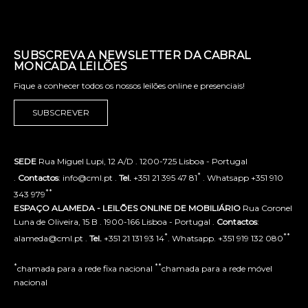
SUBSCREVA A NEWSLETTER DA CABRAL
MONCADA LEILÕES
Fique a conhecer todos os nossos leilões online e presenciais!
SUBSCREVER
SEDE
Rua Miguel Lupi, 12 A/D . 1200-725 Lisboa - Portugal
*
.
Contactos
: info@cml.pt .
Tel.
+351 21 395 47 81
. Whatsapp +351 910
**
343 979
ESPAÇO ALAMEDA - LEILÕES ONLINE DE MOBILIÁRIO
Rua Coronel
Luna de Oliveira, 15 B . 1900-166 Lisboa - Portugal .
Contactos
:
*
**
alameda@cml.pt .
Tel.
+351 21 131 93 14
. Whatsapp. +351 919 132 080
*
**
chamada para a rede fixa nacional
chamada para a rede móvel
nacional