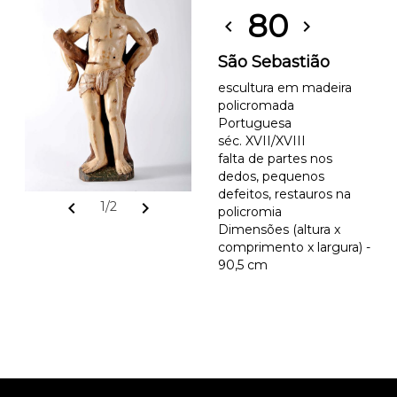
80
chevron_left
chevron_right
São Sebastião
escultura em madeira
policromada
Portuguesa
séc. XVII/XVIII
falta de partes nos
dedos, pequenos
defeitos, restauros na
chevron_left
chevron_right
1/2
policromia
Dimensões (altura x
comprimento x largura) -
90,5 cm