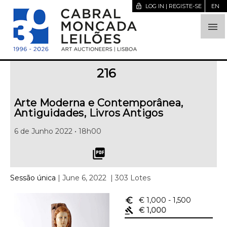
lock_open
LOG IN | REGISTE-SE
EN

216
Arte Moderna e Contemporânea,
Antiguidades, Livros Antigos
6 de Junho 2022 • 18h00
picture_as_pdf
Sessão única
| June 6, 2022
| 303 Lotes
euro_symbol
€ 1,000
- 1,500
gavel
€ 1,000