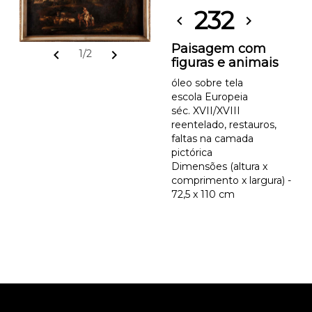
232
chevron_left
chevron_right
Paisagem com
chevron_left
chevron_right
1/2
figuras e animais
óleo sobre tela
escola Europeia
séc. XVII/XVIII
reentelado, restauros,
faltas na camada
pictórica
Dimensões (altura x
comprimento x largura) -
72,5 x 110 cm