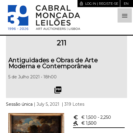
lock_open
LOG IN | REGISTE-SE
EN

211
Antiguidades e Obras de Arte
Moderna e Contemporânea
5 de Julho 2021 • 18h00
picture_as_pdf
Sessão única
| July 5, 2021
| 319 Lotes
euro_symbol
€ 1,500
- 2,250
gavel
€ 1,500