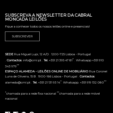
SUBSCREVA A NEWSLETTER DA CABRAL
MONCADA LEILÕES
Fique a conhecer todos os nossos leilões online e presenciais!
SUBSCREVER
SEDE
Rua Miguel Lupi, 12 A/D . 1200-725 Lisboa - Portugal
*
.
Contactos
: info@cml.pt .
Tel.
+351 21 395 47 81
. Whatsapp +351 910
**
343 979
ESPAÇO ALAMEDA - LEILÕES ONLINE DE MOBILIÁRIO
Rua Coronel
Luna de Oliveira, 15 B . 1900-166 Lisboa - Portugal .
Contactos
:
*
**
alameda@cml.pt .
Tel.
+351 21 131 93 14
. Whatsapp. +351 919 132 080
*
**
chamada para a rede fixa nacional
chamada para a rede móvel
nacional