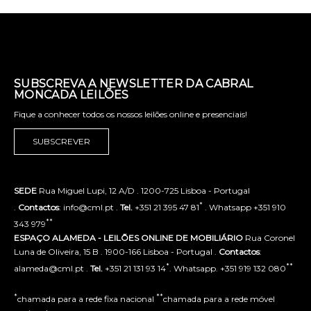
SUBSCREVA A NEWSLETTER DA CABRAL
MONCADA LEILÕES
Fique a conhecer todos os nossos leilões online e presenciais!
SUBSCREVER
SEDE
Rua Miguel Lupi, 12 A/D . 1200-725 Lisboa - Portugal
*
.
Contactos
: info@cml.pt .
Tel.
+351 21 395 47 81
. Whatsapp +351 910
**
343 979
ESPAÇO ALAMEDA - LEILÕES ONLINE DE MOBILIÁRIO
Rua Coronel
Luna de Oliveira, 15 B . 1900-166 Lisboa - Portugal .
Contactos
:
*
**
alameda@cml.pt .
Tel.
+351 21 131 93 14
. Whatsapp. +351 919 132 080
*
**
chamada para a rede fixa nacional
chamada para a rede móvel