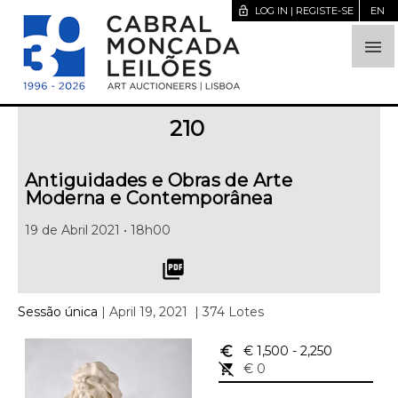
lock_open
LOG IN | REGISTE-SE
EN

210
Antiguidades e Obras de Arte
Moderna e Contemporânea
19 de Abril 2021 • 18h00
picture_as_pdf
Sessão única
| April 19, 2021
| 374 Lotes
euro_symbol
€ 1,500
- 2,250
remove_shopping_cart
€ 0