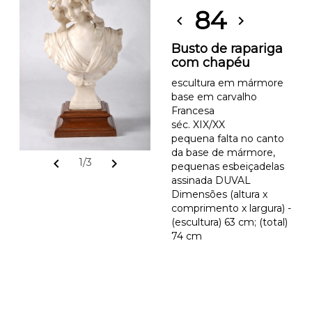
84
chevron_left
chevron_right
Busto de rapariga
com chapéu
escultura em mármore
base em carvalho
Francesa
séc. XIX/XX
pequena falta no canto
da base de mármore,
chevron_left
chevron_right
1/3
pequenas esbeiçadelas
assinada DUVAL
Dimensões (altura x
comprimento x largura) -
(escultura) 63 cm; (total)
74 cm