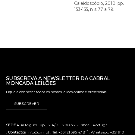
Caleidoscópio, 2010, pp.
153-155, nºs 77 a 79.
SUBSCREVA A NEWSLETTER DA CABRAL
MONCADA LEILÕES
Fique a conhecer todos os nossos leilões online e presenciais!
SUBSCREVER
SEDE
Rua Miguel Lupi, 12 A/D . 1200-725 Lisboa - Portugal
*
.
Contactos
: info@cml.pt .
Tel.
+351 21 395 47 81
. Whatsapp +351 910