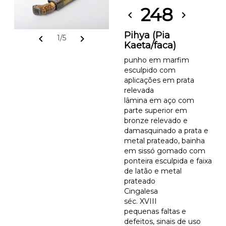
248
chevron_left
chevron_right
Pihya (Pia
chevron_left
chevron_right
1/5
Kaeta/faca)
punho em marfim
esculpido com
aplicações em prata
relevada
lâmina em aço com
parte superior em
bronze relevado e
damasquinado a prata e
metal prateado, bainha
em sissó gomado com
ponteira esculpida e faixa
de latão e metal
prateado
Cingalesa
séc. XVIII
pequenas faltas e
defeitos, sinais de uso