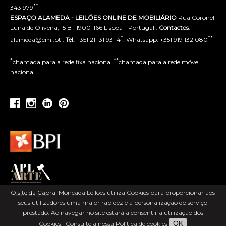
**
343 979
ESPAÇO ALAMEDA - LEILÕES ONLINE DE MOBILIÁRIO
Rua Coronel
Luna de Oliveira, 15 B . 1900-166 Lisboa - Portugal .
Contactos
:
*
**
alameda@cml.pt .
Tel.
+351 21 131 93 14
. Whatsapp. +351 919 132 080
*
**
chamada para a rede fixa nacional
chamada para a rede móvel
nacional
O site da Cabral Moncada Leilões utiliza Cookies para proporcionar aos
Powered by ACLSI
seus utilizadores uma maior rapidez e a personalização do serviço
prestado. Ao navegar no site estará a consentir a utilização dos
OK
Cookies.
Consulte a nossa Política de cookies