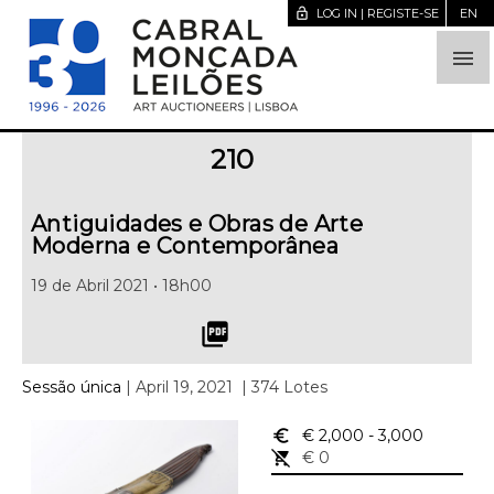
lock_open
LOG IN | REGISTE-SE
EN

210
Antiguidades e Obras de Arte
Moderna e Contemporânea
19 de Abril 2021 • 18h00
picture_as_pdf
Sessão única
| April 19, 2021
| 374 Lotes
euro_symbol
€ 2,000
- 3,000
remove_shopping_cart
€ 0