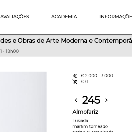
AVALIAÇÕES
ACADEMIA
INFORMAÇÕE
ades e Obras de Arte Moderna e Contempor
21 • 18h00
euro_symbol
€ 2,000
- 3,000
remove_shopping_cart
€ 0
245
chevron_left
chevron_right
Almofariz
Lusíada
marfim torneado