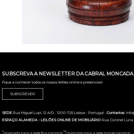
SUBSCREVA A NEWSLETTER DA CABRAL MONCADA 
Fique a conhecer todos os nossos leilões online e presenciais!
SUBSCREVER
SEDE
Rua Miguel Lupi, 12 A/D . 1200-725 Lisboa - Portugal .
Contactos
: inf
ESPAÇO ALAMEDA - LEILÕES ONLINE DE MOBILIÁRIO
Rua Coronel Luna de
*
**
chamada para a rede fixa nacional
chamada para a rede móvel nacional