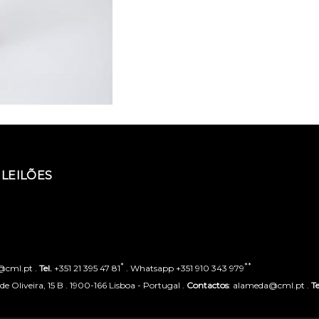
LEILÕES
*
**
o@cml.pt .
Tel.
+351 21 395 47 81
. Whatsapp +351 910 343 979
 Oliveira, 15 B . 1900-166 Lisboa - Portugal .
Contactos
: alameda@cml.pt .
Te