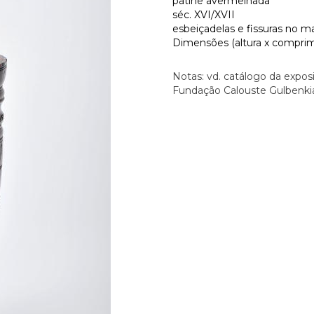
patine avermelhada
séc. XVI/XVII
esbeiçadelas e fissuras no ma
Dimensões (altura x comprime
Notas: vd. catálogo da expos
Fundação Calouste Gulbenkian