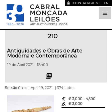
lock_open
LOG IN | REGISTE-SE
EN

210
Antiguidades e Obras de Arte
Moderna e Contemporânea
19 de Abril 2021 • 18h00
picture_as_pdf
Sessão única
| April 19, 2021
| 374 Lotes
euro_symbol
€ 3,000
- 4,500
gavel
€ 3,000