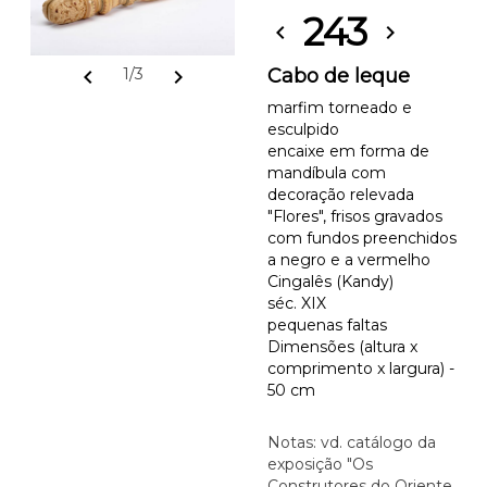
243
chevron_left
chevron_right
chevron_left
chevron_right
Cabo de leque
1/3
marfim torneado e
esculpido
encaixe em forma de
mandíbula com
decoração relevada
"Flores", frisos gravados
com fundos preenchidos
a negro e a vermelho
Cingalês (Kandy)
séc. XIX
pequenas faltas
Dimensões (altura x
comprimento x largura) -
50 cm
Notas: vd. catálogo da
exposição "Os
Construtores do Oriente