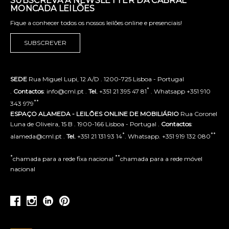
SUBSCREVA A NEWSLETTER DA CABRAL
MONCADA LEILÕES
Fique a conhecer todos os nossos leilões online e presenciais!
SUBSCREVER
SEDE
Rua Miguel Lupi, 12 A/D . 1200-725 Lisboa - Portugal
*
.
Contactos
: info@cml.pt .
Tel.
+351 21 395 47 81
. Whatsapp +351 910
**
343 979
ESPAÇO ALAMEDA - LEILÕES ONLINE DE MOBILIÁRIO
Rua Coronel
Luna de Oliveira, 15 B . 1900-166 Lisboa - Portugal .
Contactos
:
*
**
alameda@cml.pt .
Tel.
+351 21 131 93 14
. Whatsapp. +351 919 132 080
*
**
chamada para a rede fixa nacional
chamada para a rede móvel
nacional