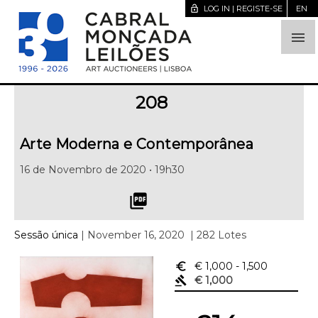
lock_open
LOG IN | REGISTE-SE
EN

208
Arte Moderna e Contemporânea
16 de Novembro de 2020 • 19h30
picture_as_pdf
Sessão única
| November 16, 2020
| 282 Lotes
euro_symbol
€ 1,000
- 1,500
gavel
€ 1,000