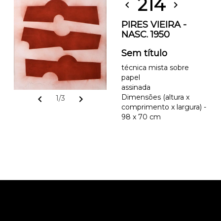
214
chevron_left
chevron_right
PIRES VIEIRA -
NASC. 1950
Sem título
técnica mista sobre
papel
assinada
Dimensões (altura x
chevron_left
chevron_right
1/3
comprimento x largura) -
98 x 70 cm