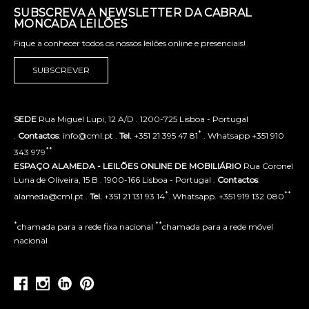
SUBSCREVA A NEWSLETTER DA CABRAL
MONCADA LEILÕES
Fique a conhecer todos os nossos leilões online e presenciais!
SUBSCREVER
SEDE
Rua Miguel Lupi, 12 A/D . 1200-725 Lisboa - Portugal
*
.
Contactos
: info@cml.pt .
Tel.
+351 21 395 47 81
. Whatsapp +351 910
**
343 979
ESPAÇO ALAMEDA - LEILÕES ONLINE DE MOBILIÁRIO
Rua Coronel
Luna de Oliveira, 15 B . 1900-166 Lisboa - Portugal .
Contactos
:
*
**
alameda@cml.pt .
Tel.
+351 21 131 93 14
. Whatsapp. +351 919 132 080
*
**
chamada para a rede fixa nacional
chamada para a rede móvel
nacional