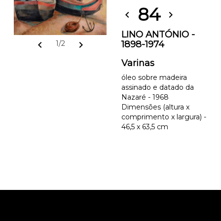
84
chevron_left
chevron_right
LINO ANTÓNIO -
1898-1974
chevron_left
chevron_right
1/2
Varinas
óleo sobre madeira
assinado e datado da
Nazaré - 1968
Dimensões (altura x
comprimento x largura) -
46,5 x 63,5 cm