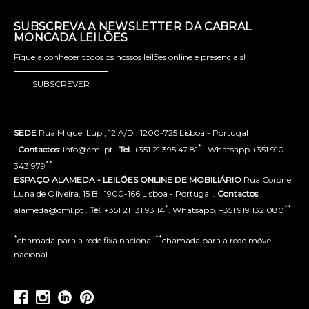
SUBSCREVA A NEWSLETTER DA CABRAL
MONCADA LEILÕES
Fique a conhecer todos os nossos leilões online e presenciais!
SUBSCREVER
SEDE
Rua Miguel Lupi, 12 A/D . 1200-725 Lisboa - Portugal
*
.
Contactos
: info@cml.pt .
Tel.
+351 21 395 47 81
. Whatsapp +351 910
**
343 979
ESPAÇO ALAMEDA - LEILÕES ONLINE DE MOBILIÁRIO
Rua Coronel
Luna de Oliveira, 15 B . 1900-166 Lisboa - Portugal .
Contactos
:
*
**
alameda@cml.pt .
Tel.
+351 21 131 93 14
. Whatsapp. +351 919 132 080
*
**
chamada para a rede fixa nacional
chamada para a rede móvel
nacional