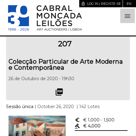
lock_open
LOG IN | REGISTE-SE
EN

207
Colecção Particular de Arte Moderna
e Contemporânea
26 de Outubro de 2020 • 19h30
picture_as_pdf
Sessão única
| October 26, 2020
| 142 Lotes
euro_symbol
€ 1,000
- 1,500
gavel
€ 4,000