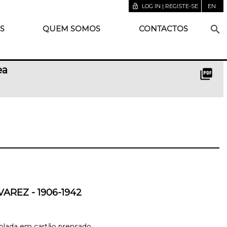
lock_open
LOG IN | REGISTE-SE
EN
search
S
QUEM SOMOS
CONTACTOS
ea
picture_as_pdf
AREZ - 1906-1942
colada em cartão prensado