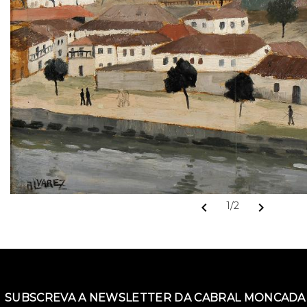
chevron_left
chevron_right
1/2
SUBSCREVA A NEWSLETTER DA CABRAL MONCADA 