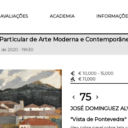
AVALIAÇÕES
ACADEMIA
INFORMAÇÕE
Particular de Arte Moderna e Contemporân
 de 2020 • 19h30
euro_symbol
€ 10,000
- 15,000
gavel
€ 11,000
75
chevron_left
chevron_right
JOSÉ DOMINGUEZ ALV
"Vista de Pontevedra"
óleo sobre papel sobre tela 