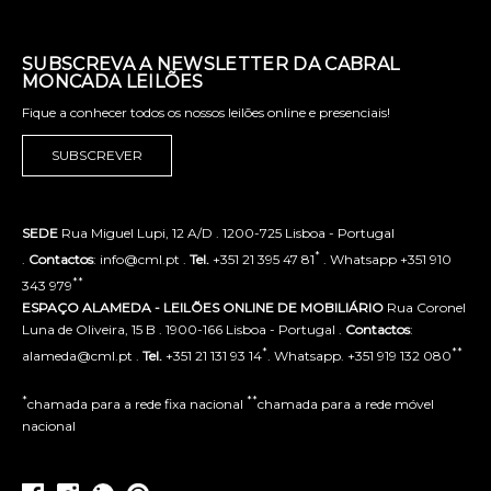
SUBSCREVA A NEWSLETTER DA CABRAL
MONCADA LEILÕES
Fique a conhecer todos os nossos leilões online e presenciais!
SUBSCREVER
SEDE
Rua Miguel Lupi, 12 A/D . 1200-725 Lisboa - Portugal
*
.
Contactos
: info@cml.pt .
Tel.
+351 21 395 47 81
. Whatsapp +351 910
**
343 979
ESPAÇO ALAMEDA - LEILÕES ONLINE DE MOBILIÁRIO
Rua Coronel
Luna de Oliveira, 15 B . 1900-166 Lisboa - Portugal .
Contactos
:
*
**
alameda@cml.pt .
Tel.
+351 21 131 93 14
. Whatsapp. +351 919 132 080
*
**
chamada para a rede fixa nacional
chamada para a rede móvel
nacional