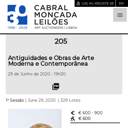
lock_open
LOG IN | REGISTE-SE
EN

205
Antiguidades e Obras de Arte
Moderna e Contemporânea
29 de Junho de 2020 • 19h30
picture_as_pdf
1ª Sessão
| June 29, 2020
| 329 Lotes
euro_symbol
€ 600
- 900
gavel
€ 600