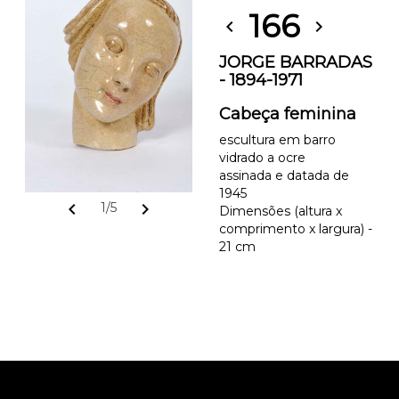
166
chevron_left
chevron_right
JORGE BARRADAS
- 1894-1971
Cabeça feminina
escultura em barro
vidrado a ocre
assinada e datada de
1945
chevron_left
chevron_right
1/5
Dimensões (altura x
comprimento x largura) -
21 cm