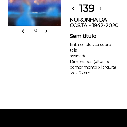
139
chevron_left
chevron_right
NORONHA DA
COSTA - 1942-2020
chevron_left
chevron_right
1/3
Sem título
tinta celulósica sobre
tela
assinado
Dimensões (altura x
comprimento x largura) -
54 x 65 cm