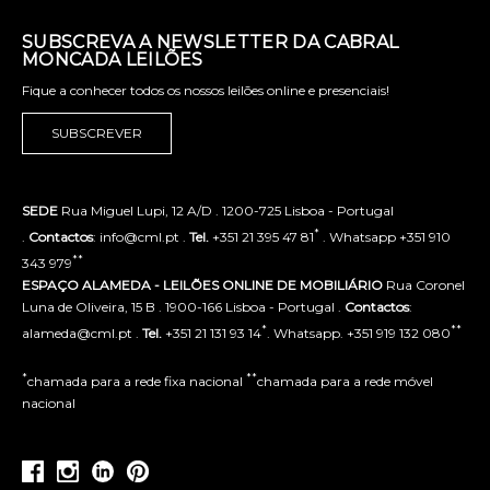
SUBSCREVA A NEWSLETTER DA CABRAL
MONCADA LEILÕES
Fique a conhecer todos os nossos leilões online e presenciais!
SUBSCREVER
SEDE
Rua Miguel Lupi, 12 A/D . 1200-725 Lisboa - Portugal
*
.
Contactos
: info@cml.pt .
Tel.
+351 21 395 47 81
. Whatsapp +351 910
**
343 979
ESPAÇO ALAMEDA - LEILÕES ONLINE DE MOBILIÁRIO
Rua Coronel
Luna de Oliveira, 15 B . 1900-166 Lisboa - Portugal .
Contactos
:
*
**
alameda@cml.pt .
Tel.
+351 21 131 93 14
. Whatsapp. +351 919 132 080
*
**
chamada para a rede fixa nacional
chamada para a rede móvel
nacional