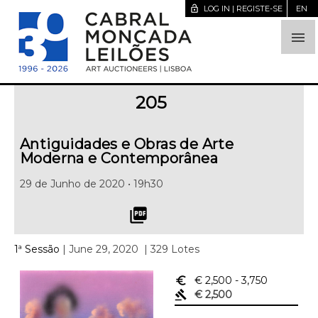
lock_open
LOG IN | REGISTE-SE
EN

205
Antiguidades e Obras de Arte
Moderna e Contemporânea
29 de Junho de 2020 • 19h30
picture_as_pdf
1ª Sessão
| June 29, 2020
| 329 Lotes
euro_symbol
€ 2,500
- 3,750
gavel
€ 2,500