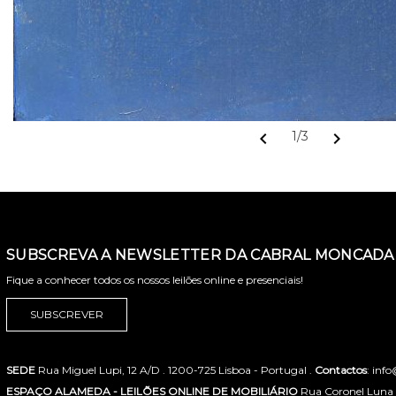
chevron_left
chevron_right
1/3
SUBSCREVA A NEWSLETTER DA CABRAL MONCADA 
Fique a conhecer todos os nossos leilões online e presenciais!
SUBSCREVER
SEDE
Rua Miguel Lupi, 12 A/D . 1200-725 Lisboa - Portugal .
Contactos
: inf
ESPAÇO ALAMEDA - LEILÕES ONLINE DE MOBILIÁRIO
Rua Coronel Luna de