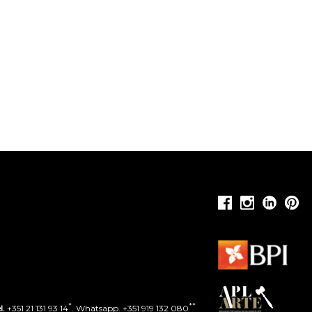
*
**
l.
+351 21 131 93 14
. Whatsapp. +351 919 132 080