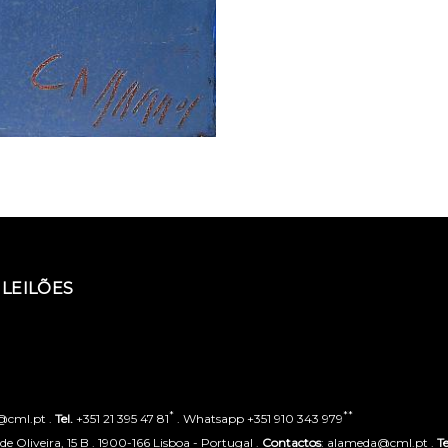
LEILÕES
*
**
o@cml.pt .
Tel.
+351 21 395 47 81
. Whatsapp +351 910 343 979
 Oliveira, 15 B . 1900-166 Lisboa - Portugal .
Contactos
: alameda@cml.pt .
Te