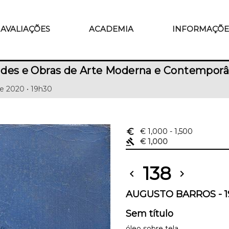
AVALIAÇÕES
ACADEMIA
INFORMAÇÕE
ades e Obras de Arte Moderna e Contempor
e 2020 • 19h30
euro_symbol
€ 1,000
- 1,500
gavel
€ 1,000
138
chevron_left
chevron_right
AUGUSTO BARROS - 1
Sem título
óleo sobre tela