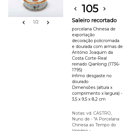
105
chevron_left
chevron_right
Saleiro recortado
chevron_left
chevron_right
1/2
porcelana Chinesa de
exportação
decoração policromada
e dourada com armas de
António Joaquim da
Costa Corte-Real
reinado Qianlong (1736-
1795)
ínfimo desgaste no
dourado
Dimensões (altura x
comprimento x largura) -
3,5 x 9,5 x 8,2 cm
Notas: vd. CASTRO,
Nuno de - "A Porcelana
Chinesa ao Tempo do
Império -