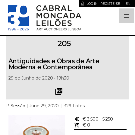
lock_open
LOG IN | REGISTE-SE
EN

205
Antiguidades e Obras de Arte
Moderna e Contemporânea
29 de Junho de 2020 • 19h30
picture_as_pdf
1ª Sessão
| June 29, 2020
| 329 Lotes
euro_symbol
€ 3,500
- 5,250
remove_shopping_cart
€ 0