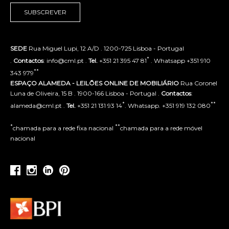
SUBSCREVER
SEDE
Rua Miguel Lupi, 12 A/D . 1200-725 Lisboa - Portugal
*
.
Contactos
: info@cml.pt .
Tel.
+351 21 395 47 81
. Whatsapp +351 910
**
343 979
ESPAÇO ALAMEDA - LEILÕES ONLINE DE MOBILIÁRIO
Rua Coronel
Luna de Oliveira, 15 B . 1900-166 Lisboa - Portugal .
Contactos
:
*
**
alameda@cml.pt .
Tel.
+351 21 131 93 14
. Whatsapp. +351 919 132 080
*
**
chamada para a rede fixa nacional
chamada para a rede móvel
nacional