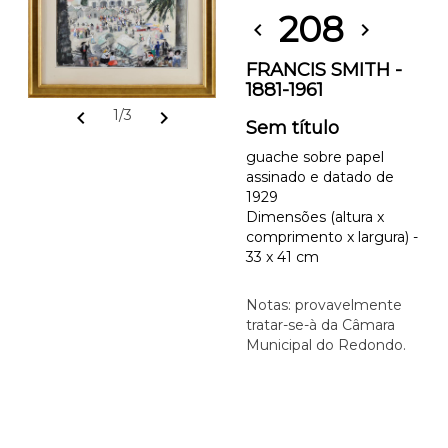
208
chevron_left
chevron_right
FRANCIS SMITH -
1881-1961
chevron_left
chevron_right
1/3
Sem título
guache sobre papel
assinado e datado de
1929
Dimensões (altura x
comprimento x largura) -
33 x 41 cm
Notas: provavelmente
tratar-se-à da Câmara
Municipal do Redondo.