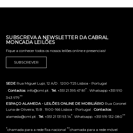
SUBSCREVA A NEWSLETTER DA CABRAL
MONCADA LEILÕES
Fique a conhecer todos os nossos leilões online e presenciais!
SUBSCREVER
SEDE
Rua Miguel Lupi, 12 A/D . 1200-725 Lisboa - Portugal
*
.
Contactos
: info@cml.pt .
Tel.
+351 21 395 47 81
. Whatsapp +351 910
**
343 979
ESPAÇO ALAMEDA - LEILÕES ONLINE DE MOBILIÁRIO
Rua Coronel
Luna de Oliveira, 15 B . 1900-166 Lisboa - Portugal .
Contactos
:
*
**
alameda@cml.pt .
Tel.
+351 21 131 93 14
. Whatsapp. +351 919 132 080
*
**
chamada para a rede fixa nacional
chamada para a rede móvel