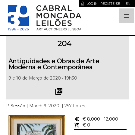
lock_open
LOG IN | REGISTE-SE
EN

204
Antiguidades e Obras de Arte
Moderna e Contemporânea
9 e 10 de Março de 2020 • 19h30
picture_as_pdf
1ª Sessão
| March 9, 2020
| 257 Lotes
euro_symbol
€ 8,000
- 12,000
remove_shopping_cart
€ 0