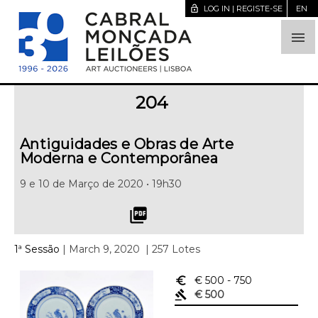
lock_open
LOG IN | REGISTE-SE
EN

204
Antiguidades e Obras de Arte
Moderna e Contemporânea
9 e 10 de Março de 2020 • 19h30
picture_as_pdf
1ª Sessão
| March 9, 2020
| 257 Lotes
euro_symbol
€ 500
- 750
gavel
€ 500