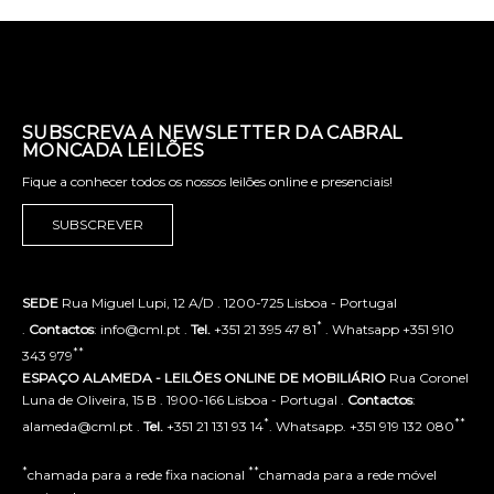
SUBSCREVA A NEWSLETTER DA CABRAL
MONCADA LEILÕES
Fique a conhecer todos os nossos leilões online e presenciais!
SUBSCREVER
SEDE
Rua Miguel Lupi, 12 A/D . 1200-725 Lisboa - Portugal
*
.
Contactos
: info@cml.pt .
Tel.
+351 21 395 47 81
. Whatsapp +351 910
**
343 979
ESPAÇO ALAMEDA - LEILÕES ONLINE DE MOBILIÁRIO
Rua Coronel
Luna de Oliveira, 15 B . 1900-166 Lisboa - Portugal .
Contactos
:
*
**
alameda@cml.pt .
Tel.
+351 21 131 93 14
. Whatsapp. +351 919 132 080
*
**
chamada para a rede fixa nacional
chamada para a rede móvel