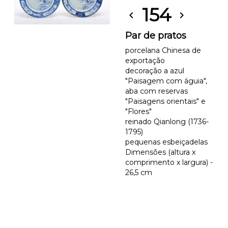
154
chevron_left
chevron_right
Par de pratos
porcelana Chinesa de
exportação
decoração a azul
"Paisagem com águia",
aba com reservas
"Paisagens orientais" e
"Flores"
reinado Qianlong (1736-
1795)
pequenas esbeiçadelas
Dimensões (altura x
comprimento x largura) -
26,5 cm