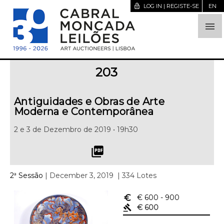
lock_open
LOG IN | REGISTE-SE
EN

203
Antiguidades e Obras de Arte
Moderna e Contemporânea
2 e 3 de Dezembro de 2019 • 19h30
picture_as_pdf
2ª Sessão
| December 3, 2019
| 334 Lotes
euro_symbol
€ 600
- 900
gavel
€ 600