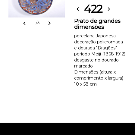
422
chevron_left
chevron_right
Prato de grandes
chevron_left
chevron_right
1/3
dimensões
porcelana Japonesa
decoração policromada
e dourada "Dragões"
período Meiji (1868-1912)
desgaste no dourado
marcado
Dimensões (altura x
comprimento x largura) -
10 x 58 cm