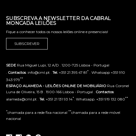
SUBSCREVA A NEWSLETTER DA CABRAL
MONCADA LEILÕES
Fique a conhecer todos os nossos leilões online e presenciais!
SUBSCREVER
SEDE
Rua Miguel Lupi, 12 A/D . 1200-725 Lisboa - Portugal
*
.
Contactos
: info@cml.pt .
Tel.
+351 21 395 47 81
. Whatsapp +351 910
**
343 979
ESPAÇO ALAMEDA - LEILÕES ONLINE DE MOBILIÁRIO
Rua Coronel
Luna de Oliveira, 15 B . 1900-166 Lisboa - Portugal .
Contactos
:
*
**
alameda@cml.pt .
Tel.
+351 21 131 93 14
. Whatsapp. +351 919 132 080
*
**
chamada para a rede fixa nacional
chamada para a rede móvel
nacional