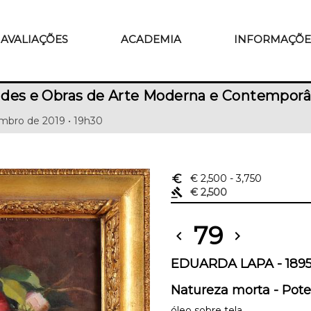
AVALIAÇÕES
ACADEMIA
INFORMAÇÕE
ades e Obras de Arte Moderna e Contempor
mbro de 2019 • 19h30
euro_symbol
€ 2,500
- 3,750
gavel
€ 2,500
79
chevron_left
chevron_right
EDUARDA LAPA - 1895
Natureza morta - Pote 
óleo sobre tela