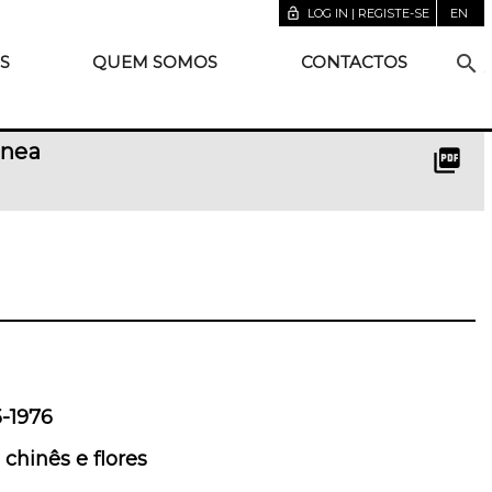
lock_open
LOG IN | REGISTE-SE
EN
search
S
QUEM SOMOS
CONTACTOS
ânea
picture_as_pdf
-1976
chinês e flores