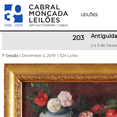
LEILÕES
Antiguid
203
2 e 3 de Deze
1ª Sessão
| December 2, 2019
| 324 Lotes